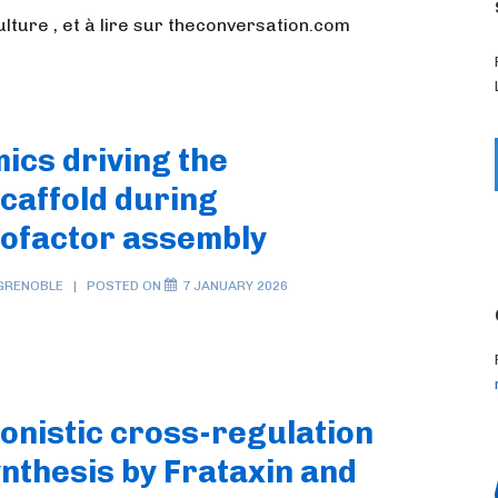
lture , et à lire sur theconversation.com
ics driving the
caffold during
ofactor assembly
GRENOBLE
POSTED ON
7 JANUARY 2026
onistic cross-regulation
ynthesis by Frataxin and