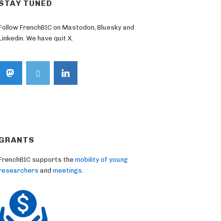
STAY TUNED
Follow FrenchBIC on Mastodon, Bluesky and
Linkedin. We have quit X.
GRANTS
FrenchBIC supports the
mobility of young
researchers
and
meetings
.