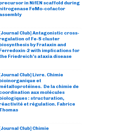
precursor in NifEN scaffold during
nitrogenase FeMo-cofactor
assembly
[Journal Club] Antagonistic cross-
regulation of Fe-S cluster
biosynthesis by Frataxin and
Ferredoxin-2 with implications for
the Friedreich’s ataxia disease
[Journal Club] Livre. Chimie
bioinorganique et
métalloprotéines. De la chimie de
coordination aux molécules
biologiques : structuration,
réactivité et régulation. Fabrice
Thomas
[Journal Club] Chimie