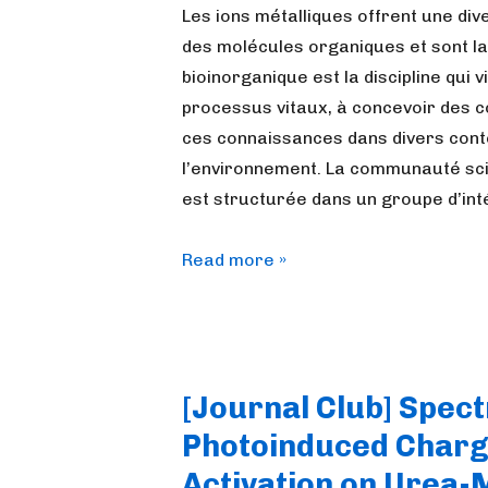
Les ions métalliques offrent une diver
des molécules organiques et sont la
bioinorganique est la discipline qui 
processus vitaux, à concevoir des co
ces connaissances dans divers contex
l’environnement. La communauté sci
est structurée dans un groupe d’inte
[Journal
Read more »
Club]
La
communauté
française
[Journal Club] Spec
de
Photoinduced Charg
chimie
bioinorganique
Activation on Urea-