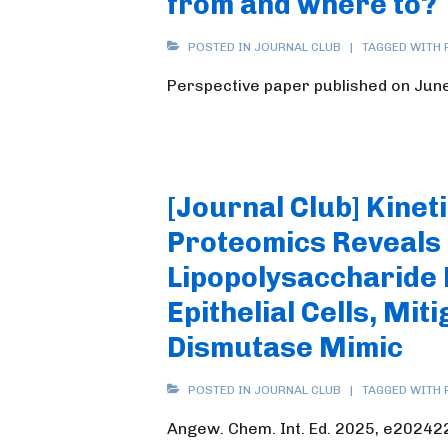
from and where to?
POSTED IN
JOURNAL CLUB
TAGGED WITH
Perspective paper published on June 
[Journal Club] Kine
Proteomics Reveals 
Lipopolysaccharide E
Epithelial Cells, Mi
Dismutase Mimic
POSTED IN
JOURNAL CLUB
TAGGED WITH
Angew. Chem. Int. Ed. 2025, e2024