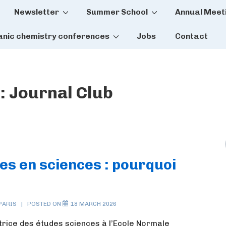
Newsletter
Summer School
Annual Meet
tion
anic chemistry conferences
Jobs
Contact
:
Journal Club
es en sciences : pourquoi
PARIS
POSTED ON
18 MARCH 2026
ectrice des études sciences à l’Ecole Normale