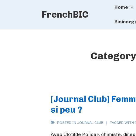
Main
↓
Home
FrenchBIC
Skip
Naviga
to
Bioinorg
Main
Content
Category
[Journal Club] Femm
si peu ?
POSTED IN
JOURNAL CLUB
TAGGED WITH
Avec Clotilde Policar, chimiste, dir