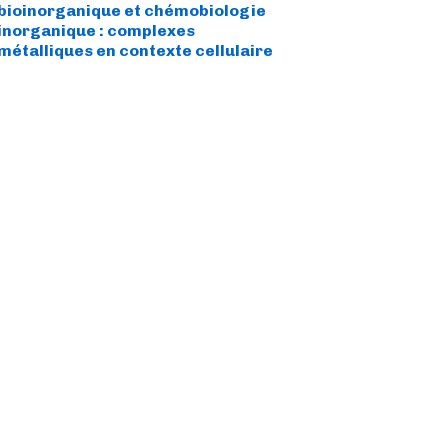
bioinorganique et chémobiologie
inorganique : complexes
métalliques en contexte cellulaire