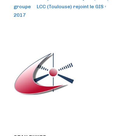
is
is
groupe
LCC (Toulouse) rejoint le GIS ›
2017