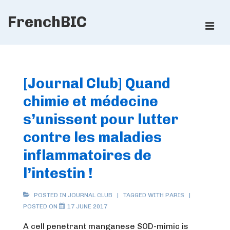
↓
FrenchBIC
Skip
ME
to
Main
Main
Content
Navigation
[Journal Club] Quand
chimie et médecine
s’unissent pour lutter
contre les maladies
inflammatoires de
l’intestin !
POSTED IN
JOURNAL CLUB
TAGGED WITH
PARIS
POSTED ON
17 JUNE 2017
A cell penetrant manganese SOD-mimic is