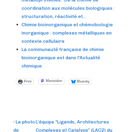
coordination aux molécules biologiques :
structuration, réactivité et…
Chimie bioinorganique et chémobiologie
inorganique : complexes métalliques en
contexte cellulaire
La communauté française de chimie
bioinorganique est dans l'Actualité
chimique
Mastodon
Print
Bluesky
Post
Previous
Next
‹ La photo
L’équipe “Ligands, Architectures
Post
Post
navigation
de
Complexes et Catalyse” (LAC2) du