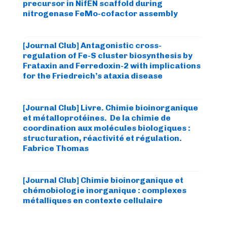
precursor in NifEN scaffold during
nitrogenase FeMo-cofactor assembly
[Journal Club] Antagonistic cross-
regulation of Fe-S cluster biosynthesis by
Frataxin and Ferredoxin-2 with implications
for the Friedreich’s ataxia disease
[Journal Club] Livre. Chimie bioinorganique
et métalloprotéines. De la chimie de
coordination aux molécules biologiques :
structuration, réactivité et régulation.
Fabrice Thomas
[Journal Club] Chimie bioinorganique et
chémobiologie inorganique : complexes
métalliques en contexte cellulaire