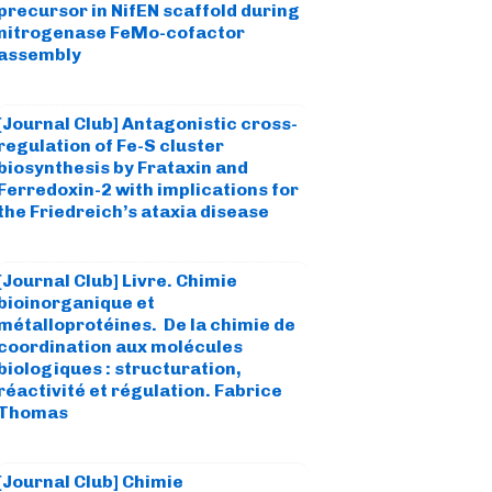
precursor in NifEN scaffold during
nitrogenase FeMo-cofactor
assembly
[Journal Club] Antagonistic cross-
regulation of Fe-S cluster
biosynthesis by Frataxin and
Ferredoxin-2 with implications for
the Friedreich’s ataxia disease
[Journal Club] Livre. Chimie
bioinorganique et
métalloprotéines. De la chimie de
coordination aux molécules
biologiques : structuration,
réactivité et régulation. Fabrice
Thomas
[Journal Club] Chimie