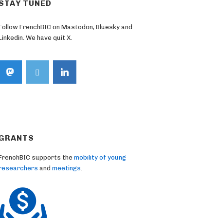
STAY TUNED
Follow FrenchBIC on Mastodon, Bluesky and
Linkedin. We have quit X.
GRANTS
FrenchBIC supports the
mobility of young
researchers
and
meetings
.