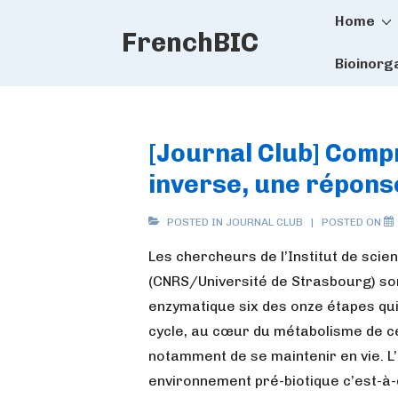
Main
↓
Home
FrenchBIC
Skip
Naviga
to
Bioinorg
Main
Content
[Journal Club] Comp
inverse, une réponse 
POSTED IN
JOURNAL CLUB
POSTED ON
Les chercheurs de l’Institut de scie
(CNRS/Université de Strasbourg) so
enzymatique six des onze étapes qui 
cycle, au cœur du métabolisme de ce
notamment de se maintenir en vie. L’o
environnement pré-biotique c’est-à-