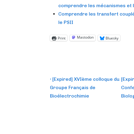
comprendre les mécanismes et l
Comprendre les transfert couplé
le PSII
Mastodon
Print
Bluesky
Post
Previous
Next
‹ [Expired] XVIème colloque du
[Expi
Post
Post
navigation
Groupe Français de
Confe
is
is
Bioélectrochimie
Biolo