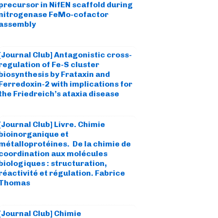
precursor in NifEN scaffold during
nitrogenase FeMo-cofactor
assembly
[Journal Club] Antagonistic cross-
regulation of Fe-S cluster
biosynthesis by Frataxin and
Ferredoxin-2 with implications for
the Friedreich’s ataxia disease
[Journal Club] Livre. Chimie
bioinorganique et
métalloprotéines. De la chimie de
coordination aux molécules
biologiques : structuration,
réactivité et régulation. Fabrice
Thomas
[Journal Club] Chimie