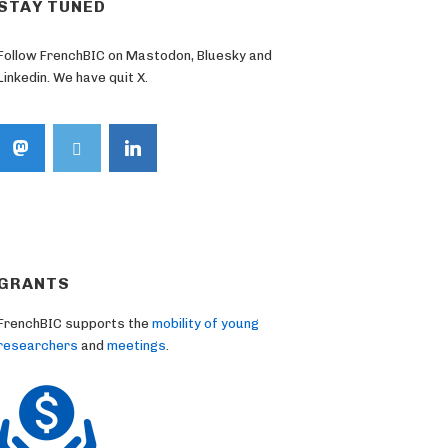
STAY TUNED
Follow FrenchBIC on Mastodon, Bluesky and
Linkedin. We have quit X.
GRANTS
FrenchBIC supports the
mobility of young
researchers
and
meetings
.