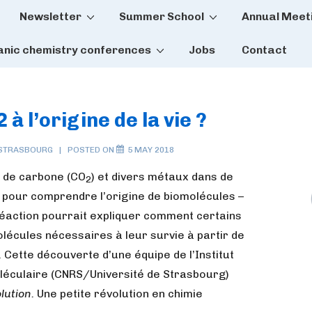
Newsletter
Summer School
Annual Meet
tion
anic chemistry conferences
Jobs
Contact
 à l’origine de la vie ?
STRASBOURG
POSTED ON
5 MAY 2018
e de carbone (CO
) et divers métaux dans de
2
e pour comprendre l’origine de biomolécules –
 réaction pourrait expliquer comment certains
lécules nécessaires à leur survie à partir de
. Cette découverte d’une équipe de l’Institut
léculaire (CNRS/Université de Strasbourg)
lution.
Une petite révolution en chimie