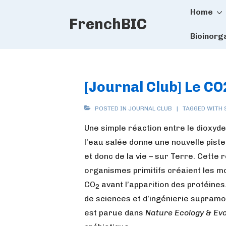
Main
↓
Home
FrenchBIC
Skip
Naviga
to
Bioinorg
Main
Content
[Journal Club] Le CO2
POSTED IN
JOURNAL CLUB
TAGGED WITH
Une simple réaction entre le dioxyd
l’eau salée donne une nouvelle pist
et donc de la vie – sur Terre. Cette
organismes primitifs créaient les mo
CO
avant l’apparition des protéines
2
de sciences et d’ingénierie supramo
est parue dans
Nature Ecology & Evo