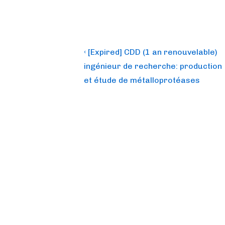
Post
Previous
‹ [Expired] CDD (1 an renouvelable)
Post
navigation
ingénieur de recherche: production
is
et étude de métalloprotéases