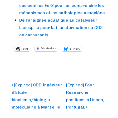
des centres Fe-S pour en comprendre les
mécanismes et les pathologies associées
De l’araignée aquatique au catalyseur
bioinspiré pour la transformation du CO2
en carburants
Mastodon
Print
Bluesky
Post
Previous
Next
‹ [Expired] CDD Ingénieur
[Expired] Four
Post
Post
navigation
d’Etude
Researcher
is
is
biochimie/biologie
positions in Lisbon,
moléculaire à Marseille
Portugal. ›