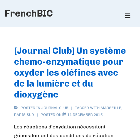
↓
FrenchBIC
Skip
ME
to
Main
Main
Content
Navigation
[Journal Club] Un système
chemo-enzymatique pour
oxyder les oléfines avec
de la lumière et du
dioxygène
POSTED IN
JOURNAL CLUB
TAGGED WITH
MARSEILLE
,
PARIS SUD
POSTED ON
11 DECEMBER 2015
Les réactions d’oxydation nécessitent
généralement des conditions de réaction