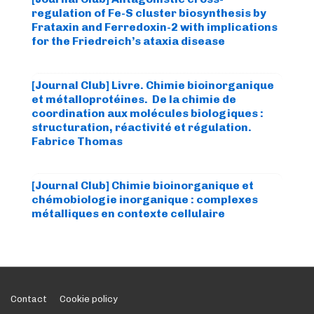
regulation of Fe-S cluster biosynthesis by
Frataxin and Ferredoxin-2 with implications
for the Friedreich’s ataxia disease
[Journal Club] Livre. Chimie bioinorganique
et métalloprotéines. De la chimie de
coordination aux molécules biologiques :
structuration, réactivité et régulation.
Fabrice Thomas
[Journal Club] Chimie bioinorganique et
chémobiologie inorganique : complexes
métalliques en contexte cellulaire
Footer
Contact
Cookie policy