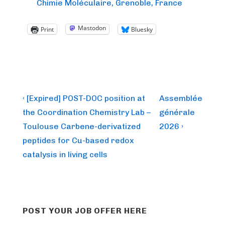
Chimie Moléculaire, Grenoble, France
Mastodon
Print
Bluesky
Post
Previous
Next
‹ [Expired] POST-DOC position at
Assemblée
Post
Post
navigation
the Coordination Chemistry Lab –
générale
is
is
Toulouse Carbene-derivatized
2026 ›
peptides for Cu-based redox
catalysis in living cells
POST YOUR JOB OFFER HERE