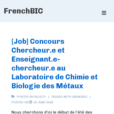
↓
FrenchBIC
Skip
ME
to
Main
Main
Content
Navigation
[Job] Concours
Chercheur.e et
Enseignant.e-
chercheur.e au
Laboratoire de Chimie et
Biologie des Métaux
POSTED IN
FACULTY
TAGGED WITH
GRENOBLE
POSTED ON
16 JUNE 2026
Nous cherchons d’ici le début de l’été des