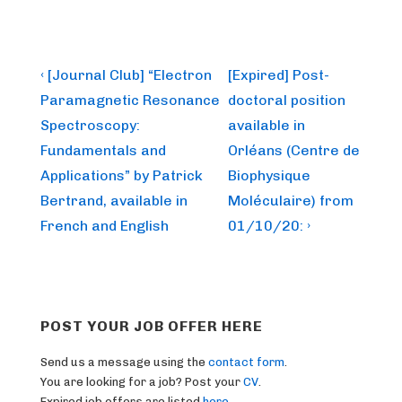
Post
Previous
Next
‹ [Journal Club] “Electron
[Expired] Post-
Post
Post
navigation
Paramagnetic Resonance
doctoral position
is
is
Spectroscopy:
available in
Fundamentals and
Orléans (Centre de
Applications” by Patrick
Biophysique
Bertrand, available in
Moléculaire) from
French and English
01/10/20: ›
POST YOUR JOB OFFER HERE
Send us a message using the
contact form
.
You are looking for a job? Post your
CV
.
Expired job offers are listed
here
.