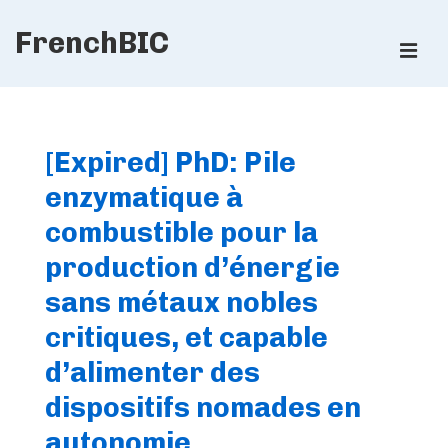
↓
FrenchBIC
Skip
ME
to
Main
Main
Content
Navigation
[Expired] PhD: Pile
enzymatique à
combustible pour la
production d’énergie
sans métaux nobles
critiques, et capable
d’alimenter des
dispositifs nomades en
autonomie