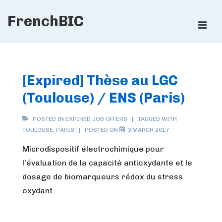
↓
FrenchBIC
Skip
ME
to
Main
Main
Content
Navigation
[Expired] Thèse au LGC
(Toulouse) / ENS (Paris)
POSTED IN
EXPIRED JOB OFFERS
TAGGED WITH
TOULOUSE
,
PARIS
POSTED ON
3 MARCH 2017
Microdispositif électrochimique pour
l’évaluation de la capacité antioxydante et le
dosage de biomarqueurs rédox du stress
oxydant.