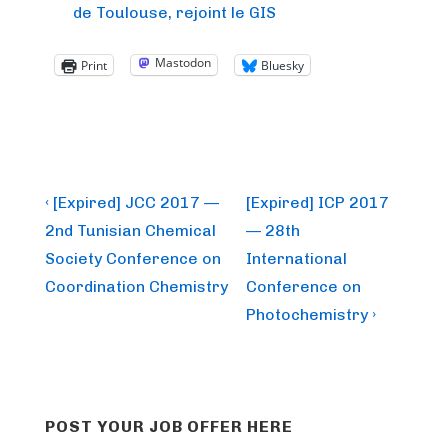
de Toulouse, rejoint le GIS
Mastodon
Print
Bluesky
Post
Previous
Next
‹ [Expired] JCC 2017 —
[Expired] ICP 2017
Post
Post
navigation
2nd Tunisian Chemical
— 28th
is
is
Society Conference on
International
Coordination Chemistry
Conference on
Photochemistry ›
POST YOUR JOB OFFER HERE