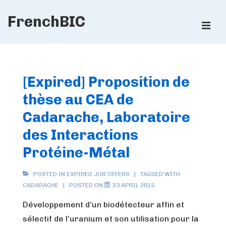
↓
FrenchBIC
Skip
ME
to
Main
Main
Content
Navigation
[Expired] Proposition de
thèse au CEA de
Cadarache, Laboratoire
des Interactions
Protéine-Métal
POSTED IN
EXPIRED JOB OFFERS
TAGGED WITH
CADARACHE
POSTED ON
23 APRIL 2015
Développement d’un biodétecteur affin et
sélectif de l’uranium et son utilisation pour la