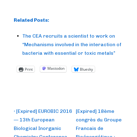
Related Posts:
The CEA recruits a scientist to work on
“Mechanisms involved in the interaction of
bacteria with essential or toxic metals”
Mastodon
Print
Bluesky
Post
Previous
Next
‹ [Expired] EUROBIC 2016
[Expired] 18ème
Post
Post
navigation
— 13th European
congrès du Groupe
is
is
Biological Inorganic
Francais de
Chemistry Conference
Bioénergétique ›