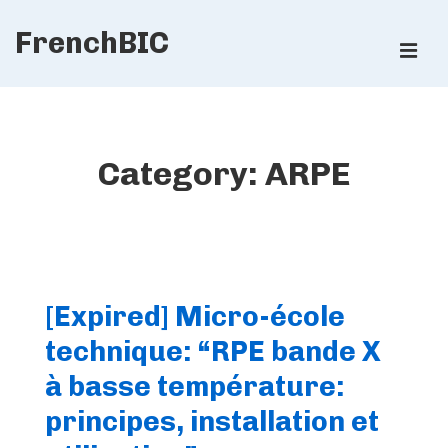
↓
FrenchBIC
Skip
ME
to
Main
Main
Content
Navigation
Category:
ARPE
[Expired] Micro-école
technique: “RPE bande X
à basse température:
principes, installation et