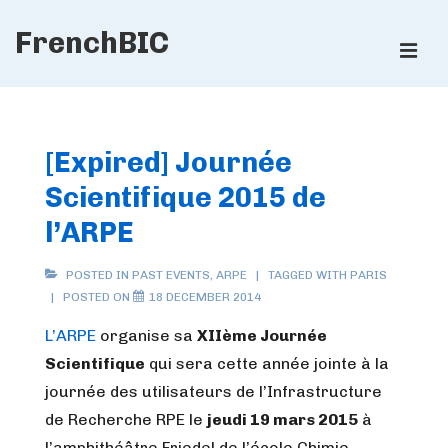
↓
FrenchBIC
Skip
ME
to
Main
Main
Content
Navigation
[Expired] Journée
Scientifique 2015 de
l’ARPE
POSTED IN
PAST EVENTS
,
ARPE
TAGGED WITH
PARIS
POSTED ON
18 DECEMBER 2014
L’ARPE
organise sa
XIIème Journée
Scientifique
qui sera cette année jointe à la
journée des utilisateurs de l’Infrastructure
de Recherche RPE le
jeudi 19 mars 2015
à
l’amphithéâtre Friedel de l’école Chimie-