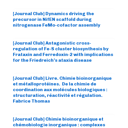
[Journal Club] Dynamics driving the
precursor in NifEN scaffold during
nitrogenase FeMo-cofactor assembly
[Journal Club] Antagonistic cross-
regulation of Fe-S cluster biosynthesis by
Frataxin and Ferredoxin-2 with implications
for the Friedreich’s ataxia disease
[Journal Club] Livre. Chimie bioinorganique
et métalloprotéines. De la chimie de
coordination aux molécules biologiques :
structuration, réactivité et régulation.
Fabrice Thomas
[Journal Club] Chimie bioinorganique et
chémobiologie inorganique : complexes