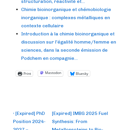
structuration, réactivité et…
Chimie bioinorganique et chémobiologie
inorganique : complexes métalliques en
contexte cellulaire
Introduction à la chimie bioinorganique et
discussion sur l'égalité homme/femme en
sciences, dans la seconde émission de
Podchem en compagnie…
Mastodon
Print
Bluesky
Post
Previous
Next
‹ [Expired] PhD
[Expired] IMBG 2025 Fuel
Post
Post
navigation
Position 2024-
Synthesis: From
is
is
2027 –
Metalloproteins to Bio-