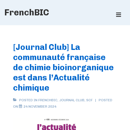
↓
FrenchBIC
Skip
ME
to
Main
Main
Content
Navigation
[Journal Club] La
communauté française
de chimie bioinorganique
est dans l’Actualité
chimique
POSTED IN
FRENCHBIC
,
JOURNAL CLUB
,
SCF
POSTED
ON
24 NOVEMBER 2024