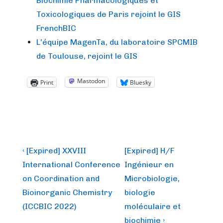
Biochimie Pharmacologiques et
Toxicologiques de Paris rejoint le GIS
FrenchBIC
L'équipe MagenTa, du laboratoire SPCMIB
de Toulouse, rejoint le GIS
Mastodon
Print
Bluesky
Post
Previous
Next
‹ [Expired] XXVIII
[Expired] H/F
Post
Post
navigation
International Conference
Ingénieur en
is
is
on Coordination and
Microbiologie,
Bioinorganic Chemistry
biologie
(ICCBIC 2022)
moléculaire et
biochimie ›