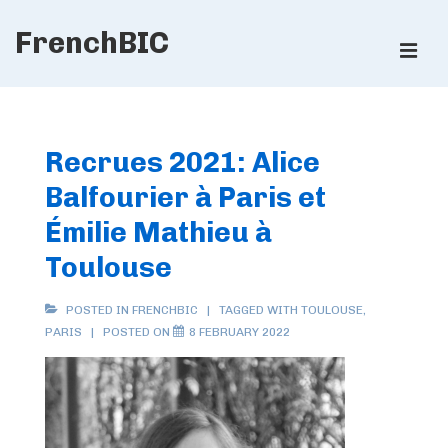
↓
FrenchBIC
Skip
ME
to
Main
Main
Content
Navigation
Recrues 2021: Alice
Balfourier à Paris et
Émilie Mathieu à
Toulouse
POSTED IN
FRENCHBIC
TAGGED WITH
TOULOUSE
,
PARIS
POSTED ON
8 FEBRUARY 2022