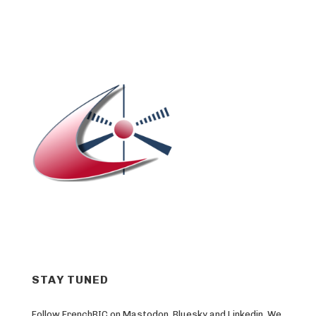
STAY TUNED
Follow FrenchBIC on Mastodon, Bluesky and Linkedin. We