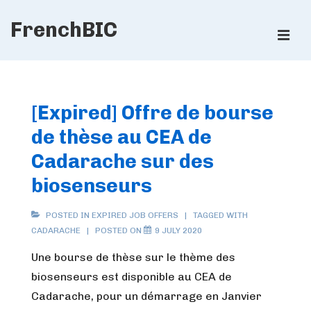
↓
FrenchBIC
Skip
ME
to
Main
Main
Content
Navigation
[Expired] Offre de bourse
de thèse au CEA de
Cadarache sur des
biosenseurs
POSTED IN
EXPIRED JOB OFFERS
TAGGED WITH
CADARACHE
POSTED ON
9 JULY 2020
Une bourse de thèse sur le thème des
biosenseurs est disponible au CEA de
Cadarache, pour un démarrage en Janvier