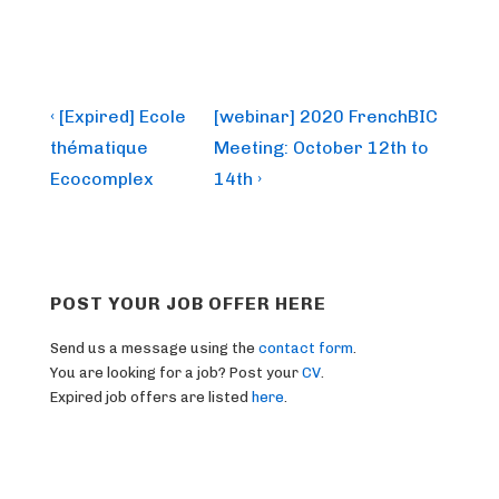
Post
Previous
Next
‹ [Expired] Ecole
[webinar] 2020 FrenchBIC
Post
Post
navigation
thématique
Meeting: October 12th to
is
is
Ecocomplex
14th ›
POST YOUR JOB OFFER HERE
Send us a message using the
contact form
.
You are looking for a job? Post your
CV
.
Expired job offers are listed
here
.