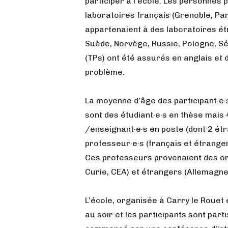
participer à l’école. Les personnes 
laboratoires français (Grenoble, Pari
appartenaient à des laboratoires ét
Suède, Norvège, Russie, Pologne, Sé
(TPs) ont été assurés en anglais et 
problème.
La moyenne d’âge des participant·e·s
sont des étudiant·e·s en thèse mais 
/enseignant·e·s en poste (dont 2 ét
professeur·e·s (français et étrange
Ces professeurs provenaient des org
Curie, CEA) et étrangers (Allemagne
L’école, organisée à Carry le Rouet
au soir et les participants sont par