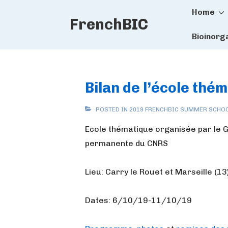
Main
↓
Home
FrenchBIC
Skip
Naviga
to
Bioinorg
Main
Content
Bilan de l’école th
POSTED IN
2019 FRENCHBIC SUMMER SCHO
Ecole thématique organisée par le G
permanente du CNRS
Lieu: Carry le Rouet et Marseille (13
Dates: 6/10/19-11/10/19