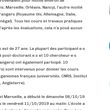
provenaient pour moitié environ de
s, Marseille, Orléans, Nancy), l’autre moitié
rangers (Royaume Uni, Allemagne, Italie,
négal). Tous les cours et travaux pratiques
d’après les évaluations, cela n’a posé aucun
 est de 27 ans. La plupart des participant·e·s
4 post-doctorant.e.s et 10 chercheur·e·s
rangers) ont également participé. 10
rs) sont intervenus pour donner les cours.
anismes français (universités, CNRS, Institut
, Angleterre).
 et Marseille, a débuté le dimanche 06/10/19
tis le vendredi 11/10/2019 au matin. L’école a