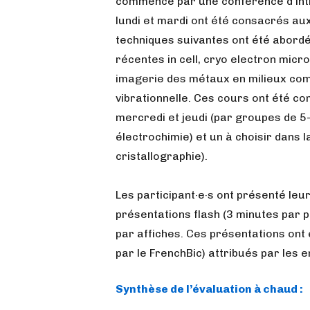
commencé par une conférence d’intr
lundi et mardi ont été consacrés au
techniques suivantes ont été abordé
récentes in cell, cryo electron micr
imagerie des métaux en milieux com
vibrationnelle. Ces cours ont été c
mercredi et jeudi (par groupes de 5-
électrochimie) et un à choisir dans l
cristallographie).
Les participant·e·s ont présenté le
présentations flash (3 minutes par 
par affiches. Ces présentations ont
par le FrenchBic) attribués par les e
Synthèse de l’évaluation à chaud :