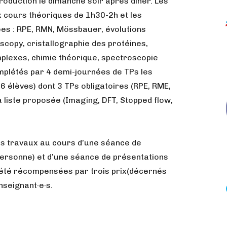
oduction le dimanche soir après dîner. Les
x cours théoriques de 1h30-2h et les
es : RPE, RMN, Mössbauer, évolutions
oscopy, cristallographie des protéines,
plexes, chimie théorique, spectroscopie
omplétés par 4 demi-journées de TPs les
6 élèves) dont 3 TPs obligatoires (RPE, RME,
a liste proposée (Imaging, DFT, Stopped flow,
urs travaux au cours d’une séance de
personne) et d’une séance de présentations
 été récompensées par trois prix(décernés
nseignant·e·s.