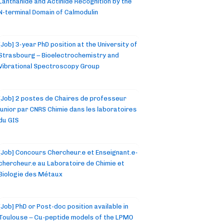
Lanthanide and Actinide Recognition by the
N-terminal Domain of Calmodulin
[Job] 3-year PhD position at the University of
Strasbourg – Bioelectrochemistry and
Vibrational Spectroscopy Group
[Job] 2 postes de Chaires de professeur
junior par CNRS Chimie dans les laboratoires
du GIS
[Job] Concours Chercheur.e et Enseignant.e-
chercheur.e au Laboratoire de Chimie et
Biologie des Métaux
[Job] PhD or Post-doc position available in
Toulouse – Cu-peptide models of the LPMO