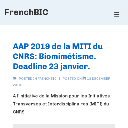
↓
FrenchBIC
Skip
ME
to
Main
Main
Content
Navigation
AAP 2019 de la MITI du
CNRS: Biomimétisme.
Deadline 23 janvier.
POSTED IN
FRENCHBIC
POSTED ON
18 DECEMBER
2018
A l’initiative de la Mission pour les Initiatives
Transverses et Interdisciplinaires (MITI) du
CNRS.