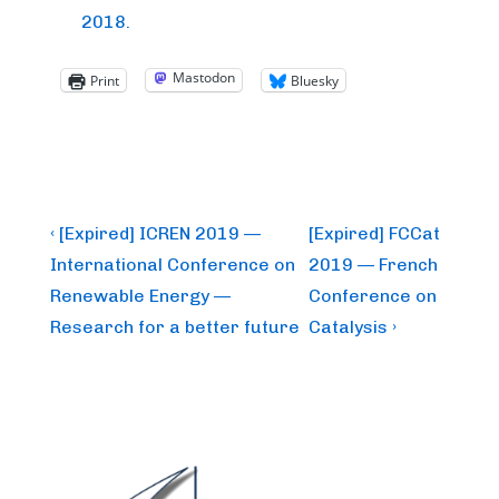
2018.
Mastodon
Print
Bluesky
Post
Previous
Next
‹ [Expired] ICREN 2019 —
[Expired] FCCat
Post
Post
navigation
International Conference on
2019 — French
is
is
Renewable Energy —
Conference on
Research for a better future
Catalysis ›