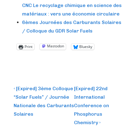
CNC Le recyclage chimique en science des
matériaux : vers une économie circulaire
6èmes Journées des Carburants Solaires
/ Colloque du GDR Solar Fuels
Mastodon
Print
Bluesky
Post
Previous
Next
‹ [Expired] 3ème Colloque
[Expired] 22nd
Post
Post
navigation
“Solar Fuels” / Journée
International
is
is
Nationale des Carburants
Conference on
Solaires
Phosphorus
Chemistry ›