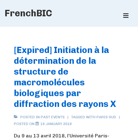
↓
FrenchBIC
Skip
ME
to
Main
Main
Content
Navigation
[Expired] Initiation à la
détermination de la
structure de
macromolécules
biologiques par
diffraction des rayons X
POSTED IN
PAST EVENTS
TAGGED WITH
PARIS SUD
POSTED ON
19 JANUARY 2018
Du 9 au 13 avril 2018, l’Université Paris-