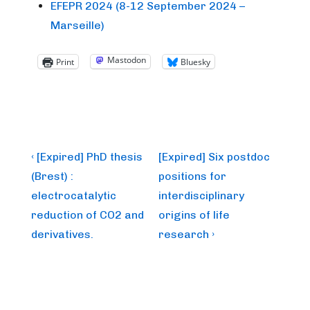
EFEPR 2024 (8-12 September 2024 –
Marseille)
Mastodon
Print
Bluesky
Post
Previous
Next
‹ [Expired] PhD thesis
[Expired] Six postdoc
Post
Post
navigation
(Brest) :
positions for
is
is
electrocatalytic
interdisciplinary
reduction of CO2 and
origins of life
derivatives.
research ›