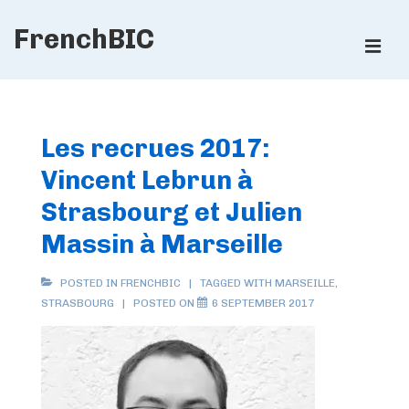
↓
FrenchBIC
Skip
ME
to
Main
Main
Content
Navigation
Les recrues 2017:
Vincent Lebrun à
Strasbourg et Julien
Massin à Marseille
POSTED IN
FRENCHBIC
TAGGED WITH
MARSEILLE
,
STRASBOURG
POSTED ON
6 SEPTEMBER 2017