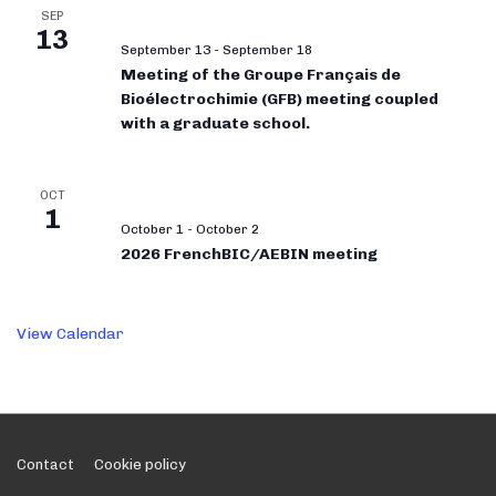
SEP
13
September 13
-
September 18
Meeting of the Groupe Français de
Bioélectrochimie (GFB) meeting coupled
with a graduate school.
OCT
1
October 1
-
October 2
2026 FrenchBIC/AEBIN meeting
View Calendar
Footer
Contact
Cookie policy