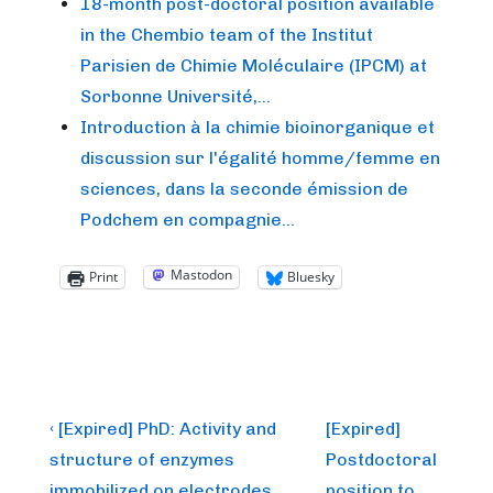
18-month post-doctoral position available
in the Chembio team of the Institut
Parisien de Chimie Moléculaire (IPCM) at
Sorbonne Université,…
Introduction à la chimie bioinorganique et
discussion sur l'égalité homme/femme en
sciences, dans la seconde émission de
Podchem en compagnie…
Mastodon
Print
Bluesky
Post
Previous
Next
‹ [Expired] PhD: Activity and
[Expired]
Post
Post
navigation
structure of enzymes
Postdoctoral
is
is
immobilized on electrodes
position to