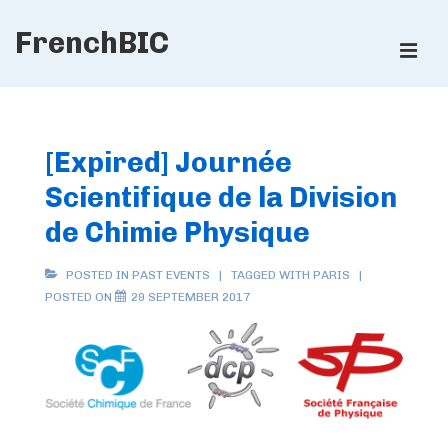
↓
FrenchBIC
Skip
ME
to
Main
Main
Content
Navigation
[Expired] Journée
Scientifique de la Division
de Chimie Physique
POSTED IN
PAST EVENTS
TAGGED WITH
PARIS
POSTED ON
29 SEPTEMBER 2017