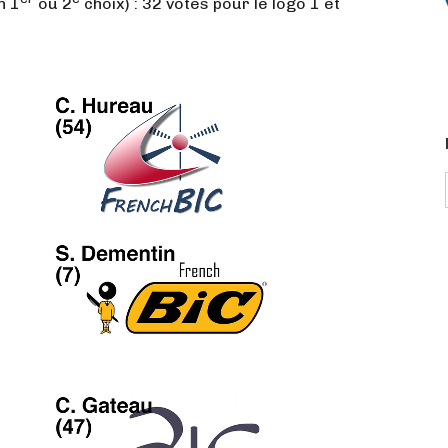
n 1
ou 2
choix) : 32 votes pour le logo 1 et