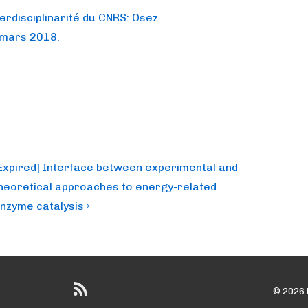
erdisciplinarité du CNRS: Osez
2 mars 2018.
ext
Expired] Interface between experimental and
ost
heoretical approaches to energy-related
s
nzyme catalysis ›
© 2026