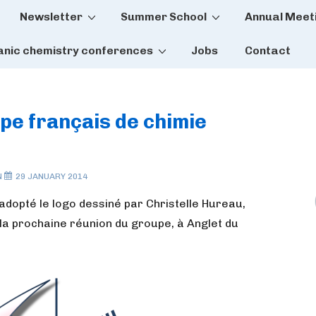
Newsletter
Summer School
Annual Meet
tion
anic chemistry conferences
Jobs
Contact
pe français de chimie
N
29 JANUARY 2014
 adopté le logo dessiné par Christelle Hureau,
 la prochaine réunion du groupe, à Anglet du