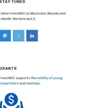
STAY TUNED
Follow FrenchBIC on Mastodon, Bluesky and
Linkedin. We have quit X.
GRANTS
FrenchBIC supports the
mobility of young
researchers
and
meetings
.