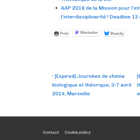
AAP 2018 de la Mission pour l’int
l’interdisciplinarité ! Deadline 1
Mastodon
Print
Bluesky
Post
Previous
N
‹ [Expired] Journées de chimie
[
Post
P
navigation
biologique et théorique, 3-7 avril
t
is
i
2014, Marseille
e
Footer
Contact
Cookie policy