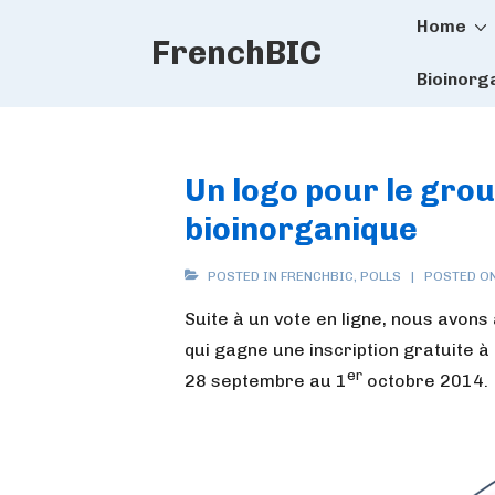
Main
↓
Home
FrenchBIC
Skip
Naviga
to
Bioinorg
Main
Content
Un logo pour le grou
bioinorganique
POSTED IN
FRENCHBIC
,
POLLS
POSTED O
Suite à un vote en ligne, nous avons
qui gagne une inscription gratuite à
er
28 septembre au 1
octobre 2014.