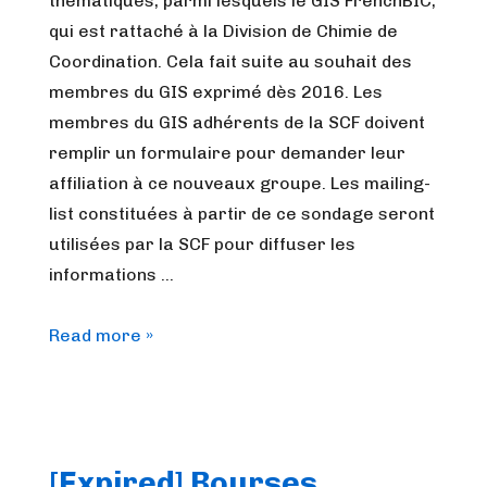
thématiques, parmi lesquels le GIS FrenchBIC,
qui est rattaché à la Division de Chimie de
Coordination. Cela fait suite au souhait des
membres du GIS exprimé dès 2016. Les
membres du GIS adhérents de la SCF doivent
remplir un formulaire pour demander leur
affiliation à ce nouveaux groupe. Les mailing-
list constituées à partir de ce sondage seront
utilisées par la SCF pour diffuser les
informations …
Le
Read more »
GIS
Groupe
Français
de
[Expired] Bourses
chimie