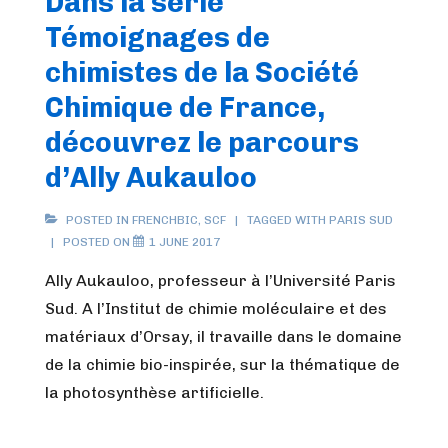
Dans la série
ans
Témoignages de
de
la
chimistes de la Société
division
Chimique de France,
Chimie
découvrez le parcours
de
d’Ally Aukauloo
coordination
POSTED IN
FRENCHBIC
,
SCF
TAGGED WITH
PARIS SUD
POSTED ON
1 JUNE 2017
Ally Aukauloo, professeur à l’Université Paris
Sud. A l’Institut de chimie moléculaire et des
matériaux d’Orsay, il travaille dans le domaine
de la chimie bio-inspirée, sur la thématique de
la photosynthèse artificielle.