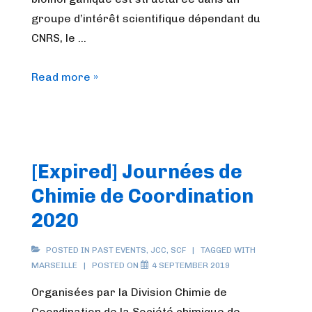
groupe d’intérêt scientifique dépendant du
CNRS, le …
[Journal
Read more »
Club]
La
communauté
française
[Expired] Journées de
de
Chimie de Coordination
chimie
bioinorganique
2020
est
dans
POSTED IN
PAST EVENTS
,
JCC
,
SCF
TAGGED WITH
MARSEILLE
POSTED ON
4 SEPTEMBER 2019
l’Actualité
chimique
Organisées par la Division Chimie de
Coordination de la Société chimique de