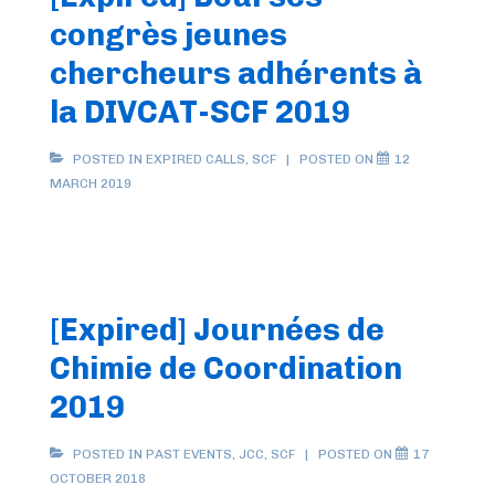
congrès jeunes
Bio-
Inorganique
chercheurs adhérents à
devient
la DIVCAT-SCF 2019
aussi
un
POSTED IN
EXPIRED CALLS
,
SCF
POSTED ON
12
Groupe
MARCH 2019
Thématique
de
la
SCF
[Expired] Journées de
Chimie de Coordination
2019
POSTED IN
PAST EVENTS
,
JCC
,
SCF
POSTED ON
17
OCTOBER 2018