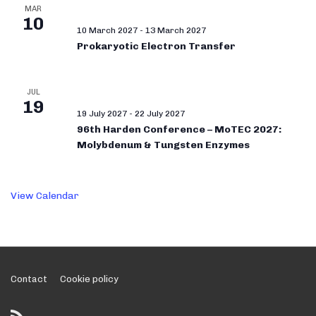
MAR
10
10 March 2027
-
13 March 2027
Prokaryotic Electron Transfer
JUL
19
19 July 2027
-
22 July 2027
96th Harden Conference – MoTEC 2027:
Molybdenum & Tungsten Enzymes
View Calendar
Footer
Contact
Cookie policy
Menu