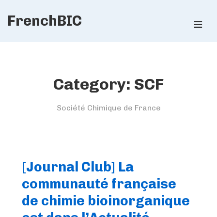
↓
FrenchBIC
Skip
ME
to
Main
Main
Content
Navigation
Category:
SCF
Société Chimique de France
[Journal Club] La
communauté française
de chimie bioinorganique