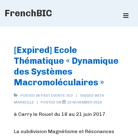
↓
FrenchBIC
Skip
ME
to
Main
Main
Content
Navigation
[Expired] Ecole
Thématique « Dynamique
des Systèmes
Macromoléculaires »
POSTED IN
PAST EVENTS
,
SCF
TAGGED WITH
MARSEILLE
POSTED ON
10 NOVEMBER 2016
à Carry le Rouet du 18 au 21 juin 2017.
La subdivision Magnétisme et Résonances