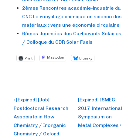
2èmes Rencontres académie-industrie du
CNC Le recyclage chimique en science des
matériaux : vers une économie circulaire
6èmes Journées des Carburants Solaires
/ Colloque du GDR Solar Fuels
Mastodon
Print
Bluesky
Post
Previous
Next
‹ [Expired] [Job]
[Expired] ISMEC
Post
Post
navigation
Postdoctoral Research
2017 International
is
is
Associate in Flow
Symposium on
Chemistry / Inorganic
Metal Complexes ›
Chemistry / Oxford