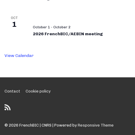
OCT
1
October 1
-
October 2
2026 FrenchBIC/AEBIN meeting
View Calendar
Footer
Contact
Cookie policy
Menu
© 2026
FrenchBIC | CNRS
| Powered by
Responsive Theme