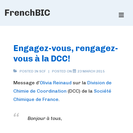
↓
FrenchBIC
Skip
ME
to
Main
Main
Content
Navigation
Engagez-vous, rengagez-
vous à la DCC!
POSTED IN
SCF
POSTED ON
23 MARCH 2015
Message d’
Olivia Reinaud
sur la
Division de
Chimie de Coordination
(DCC) de la
Société
Chimique de France
.
Bonjour à tous,