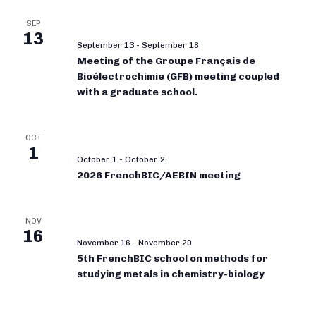
SEP
13
September 13
-
September 18
Meeting of the Groupe Français de
Bioélectrochimie (GFB) meeting coupled
with a graduate school.
OCT
1
October 1
-
October 2
2026 FrenchBIC/AEBIN meeting
NOV
16
November 16
-
November 20
5th FrenchBIC school on methods for
studying metals in chemistry-biology