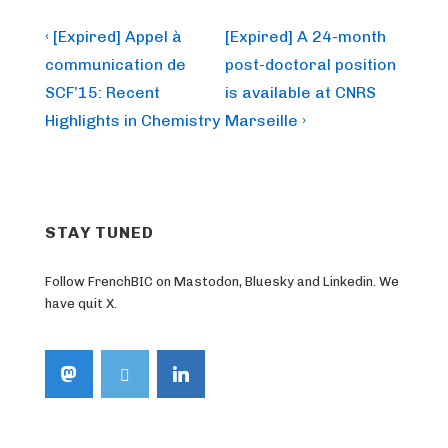
Post
Previous
Next
‹ [Expired] Appel à
[Expired] A 24-month
Post
Post
navigation
communication de
post-doctoral position
is
is
SCF’15: Recent
is available at CNRS
Highlights in Chemistry
Marseille ›
STAY TUNED
Follow FrenchBIC on Mastodon, Bluesky and Linkedin. We
have quit X.