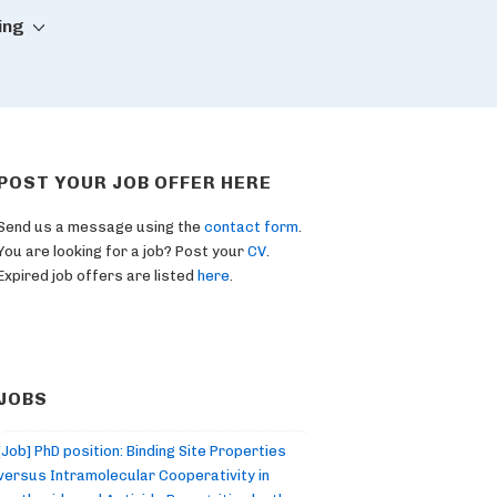
ing
POST YOUR JOB OFFER HERE
Send us a message using the
contact form
.
You are looking for a job? Post your
CV
.
Expired job offers are listed
here
.
JOBS
[Job] PhD position: Binding Site Properties
versus Intramolecular Cooperativity in