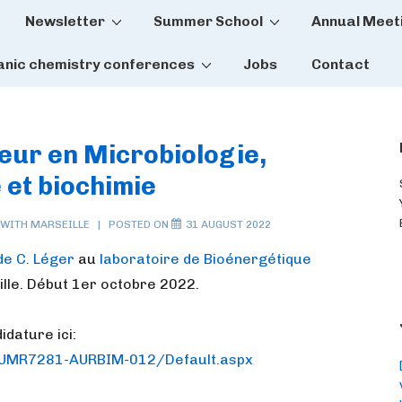
Newsletter
Summer School
Annual Meet
tion
anic chemistry conferences
Jobs
Contact
ieur en Microbiologie,
 et biochimie
 WITH
MARSEILLE
POSTED ON
31 AUGUST 2022
de C. Léger
au
laboratoire de Bioénergétique
lle. Début 1er octobre 2022.
idature ici:
D/UMR7281-AURBIM-012/Default.aspx