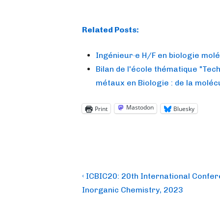
Related Posts:
Ingénieur·e H/F en biologie molé
Bilan de l'école thématique "Tec
métaux en Biologie : de la molécu
Mastodon
Print
Bluesky
Post
Previous
‹ ICBIC20: 20th International Confer
Post
navigation
Inorganic Chemistry, 2023
is