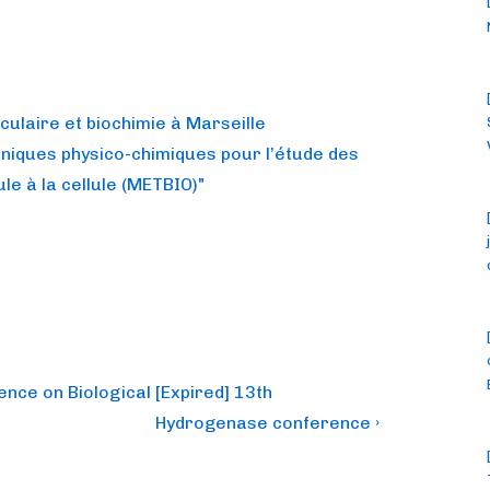
culaire et biochimie à Marseille
hniques physico-chimiques pour l’étude des
le à la cellule (METBIO)"
Next
ence on Biological
[Expired] 13th
Post
Hydrogenase conference ›
is