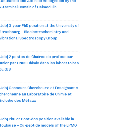
Lanthanide and Actinide Recognition by the
N-terminal Domain of Calmodulin
[Job] 3-year PhD position at the University of
Strasbourg – Bioelectrochemistry and
Vibrational Spectroscopy Group
[Job] 2 postes de Chaires de professeur
junior par CNRS Chimie dans les laboratoires
du GIS
[Job] Concours Chercheur.e et Enseignant.e-
chercheur.e au Laboratoire de Chimie et
Biologie des Métaux
[Job] PhD or Post-doc position available in
Toulouse – Cu-peptide models of the LPMO