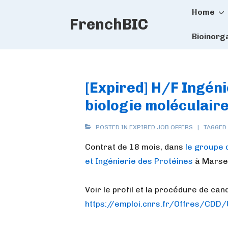
Main
↓
Home
FrenchBIC
Skip
Naviga
to
Bioinorg
Main
Content
[Expired] H/F Ingén
biologie moléculaire
POSTED IN
EXPIRED JOB OFFERS
TAGGED
Contrat de 18 mois, dans
le groupe 
et Ingénierie des Protéines
à Marsei
Voir le profil et la procédure de cand
https://emploi.cnrs.fr/Offres/CD