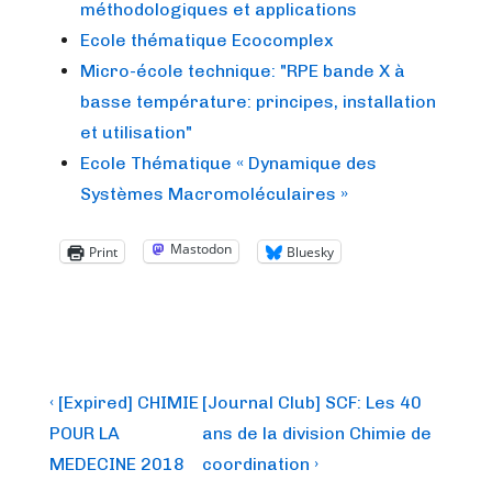
méthodologiques et applications
Ecole thématique Ecocomplex
Micro-école technique: "RPE bande X à
basse température: principes, installation
et utilisation"
Ecole Thématique « Dynamique des
Systèmes Macromoléculaires »
Mastodon
Print
Bluesky
Post
Previous
Next
‹ [Expired] CHIMIE
[Journal Club] SCF: Les 40
Post
Post
navigation
POUR LA
ans de la division Chimie de
is
is
MEDECINE 2018
coordination ›