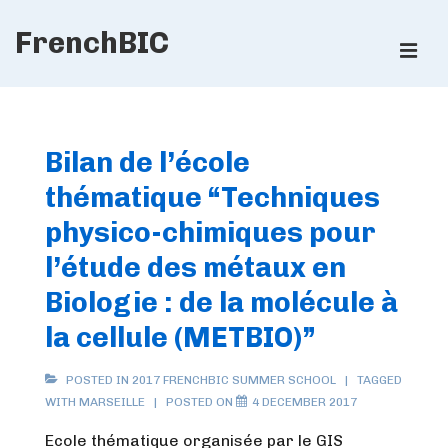
↓
FrenchBIC
Skip
ME
to
Main
Main
Content
Navigation
Bilan de l’école
thématique “Techniques
physico-chimiques pour
l’étude des métaux en
Biologie : de la molécule à
la cellule (METBIO)”
POSTED IN
2017 FRENCHBIC SUMMER SCHOOL
TAGGED
WITH
MARSEILLE
POSTED ON
4 DECEMBER 2017
Ecole thématique organisée par le GIS