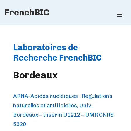
↓
FrenchBIC
Skip
ME
to
Main
Main
Content
Navigation
Laboratoires de
Recherche FrenchBIC
Bordeaux
ARNA-Acides nucléiques : Régulations
naturelles et artificielles, Univ.
Bordeaux – Inserm U1212 – UMR CNRS
5320