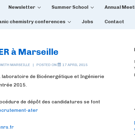
Newsletter
Summer School
Annual Meet
tion
anic chemistry conferences
Jobs
Contact
ER à Marseille
 WITH
MARSEILLE
POSTED ON
17 APRIL 2015
 laboratoire de Bioénergétique et Ingénierie
entrée 2015.
procédure de dépôt des candidatures se font
recrutement-ater
nrs.fr