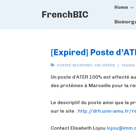
Main
↓
Home
FrenchBIC
Skip
Naviga
to
Bioinorg
Main
Content
[Expired] Poste d’AT
POSTED IN
EXPIRED JOB OFFERS
TAGGED
Un poste d’ATER 100% est affecté au
des protéines à Marseille pour la r
Le descriptif du poste ainsi que la 
sur le site :
http://drh.univ-amu.fr/
Contact Elisabeth Lojou
lojou@imm.c