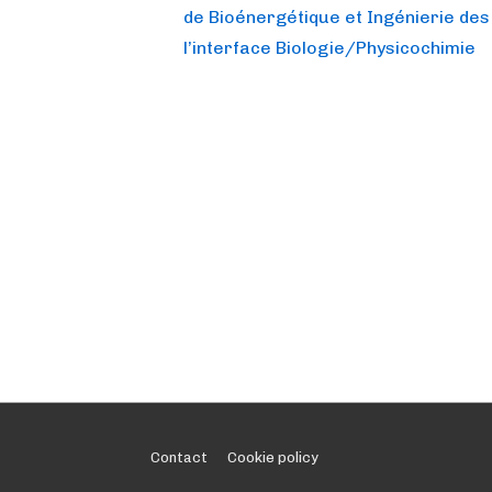
Post
navigation
de Bioénergétique et Ingénierie des
is
l’interface Biologie/Physicochimie
Footer
Contact
Cookie policy