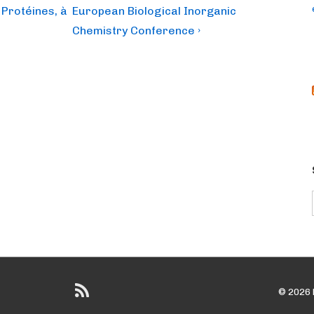
Post
 Protéines, à
European Biological Inorganic
is
Chemistry Conference ›
© 2026