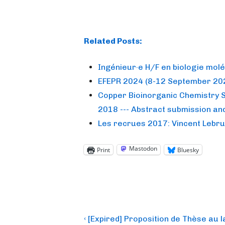
Related Posts:
Ingénieur·e H/F en biologie molé
EFEPR 2024 (8-12 September 202
Copper Bioinorganic Chemistry 
2018 --- Abstract submission and
Les recrues 2017: Vincent Lebru
Mastodon
Print
Bluesky
Post
Previous
‹ [Expired] Proposition de Thèse au 