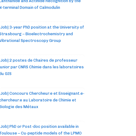
Lanthanide and Actinide Recognition by the
N-terminal Domain of Calmodulin
[Job] 3-year PhD position at the University of
Strasbourg – Bioelectrochemistry and
Vibrational Spectroscopy Group
[Job] 2 postes de Chaires de professeur
junior par CNRS Chimie dans les laboratoires
du GIS
[Job] Concours Chercheur.e et Enseignant.e-
chercheur.e au Laboratoire de Chimie et
Biologie des Métaux
[Job] PhD or Post-doc position available in
Toulouse – Cu-peptide models of the LPMO