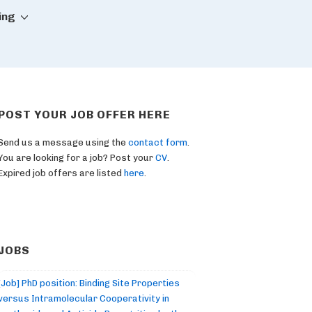
ing
POST YOUR JOB OFFER HERE
Send us a message using the
contact form
.
You are looking for a job? Post your
CV
.
Expired job offers are listed
here
.
JOBS
[Job] PhD position: Binding Site Properties
versus Intramolecular Cooperativity in