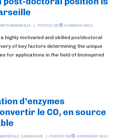
 post-doctoral position is
arseille
 WITH
MARSEILLE
POSTED ON
24 MARCH 2015
 a highly motivated and skilled postdoctoral
covery of key factors determining the unique
s for applications in the field of bioinspired
ation d’enzymes
onvertir le CO
en source
2
ble
MARSEILLE
,
CADARACHE
POSTED ON
4 FEBRUARY 2015