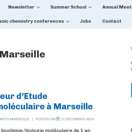
Newsletter
Summer School
Annual Meet
tion
anic chemistry conferences
Jobs
Contact
Marseille
ieur d’Etude
moléculaire à Marseille
 WITH
MARSEILLE
POSTED ON
11 DECEMBER 2015
 biochimie/biologie moléculaire de 1 an