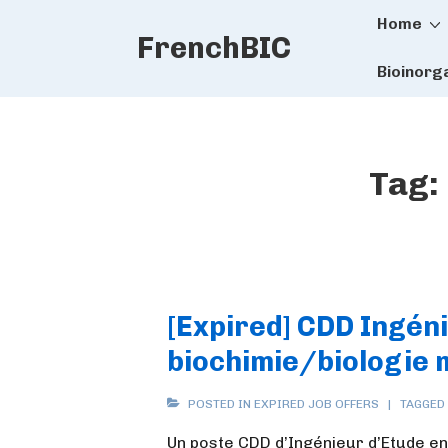
Main
↓
Home
FrenchBIC
Skip
Naviga
to
Bioinorg
Main
Content
Tag:
[Expired] CDD Ingén
biochimie/biologie 
POSTED IN
EXPIRED JOB OFFERS
TAGGED
Un poste CDD d’Ingénieur d’Etude en