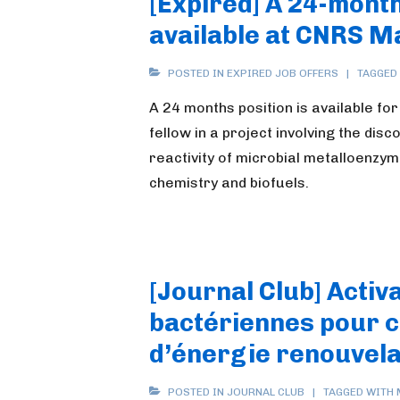
[Expired] A 24-month
available at CNRS M
POSTED IN
EXPIRED JOB OFFERS
TAGGED
A 24 months position is available for
fellow in a project involving the dis
reactivity of microbial metalloenzyme
chemistry and biofuels.
[Journal Club] Activ
bactériennes pour c
d’énergie renouvela
POSTED IN
JOURNAL CLUB
TAGGED WITH