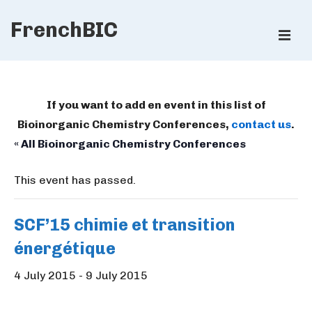
↓
FrenchBIC
Skip
ME
to
Main
Main
Content
Navigation
If you want to add en event in this list of
Bioinorganic Chemistry Conferences,
contact us
.
« All Bioinorganic Chemistry Conferences
This event has passed.
SCF’15 chimie et transition
énergétique
4 July 2015
-
9 July 2015