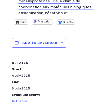
métalloprotéines. De la chimie de
coordination aux molécules biologiques :
structuration, réactivité et…
Mastodon
Print
Bluesky
ADD TO CALENDAR
DETAILS
Start:
4 July 2015
End:
9 July 2015
Event Category:
In France