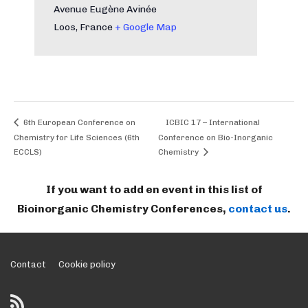
Avenue Eugène Avinée
Loos
,
France
+ Google Map
6th European Conference on
ICBIC 17 – International
Chemistry for Life Sciences (6th
Conference on Bio-Inorganic
ECCLS)
Chemistry
If you want to add en event in this list of
Bioinorganic Chemistry Conferences,
contact us
.
Footer
Contact
Cookie policy
Menu