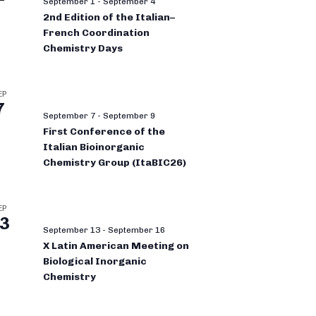
September 1
-
September 4
2nd Edition of the Italian–
French Coordination
Chemistry Days
EP
7
September 7
-
September 9
First Conference of the
Italian Bioinorganic
Chemistry Group (ItaBIC26)
EP
3
September 13
-
September 16
X Latin American Meeting on
Biological Inorganic
Chemistry