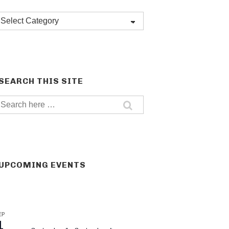
Post
categories
SEARCH THIS SITE
Search
for:
UPCOMING EVENTS
EP
1