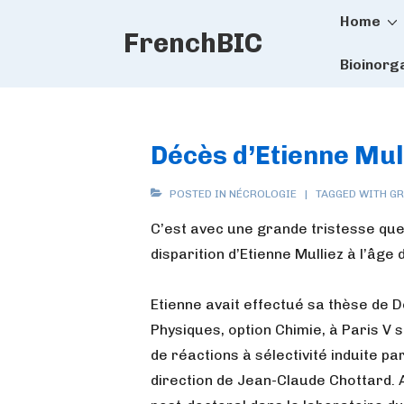
Main
↓
Home
FrenchBIC
Skip
Naviga
to
Bioinorg
Main
Content
Décès d’Etienne Mul
POSTED IN
NÉCROLOGIE
TAGGED WITH
GR
C’est avec une grande tristesse que 
disparition d’Etienne Mulliez à l’âge 
Etienne avait effectué sa thèse de 
Physiques, option Chimie, à Paris V s
de réactions à sélectivité induite pa
direction de Jean-Claude Chottard.