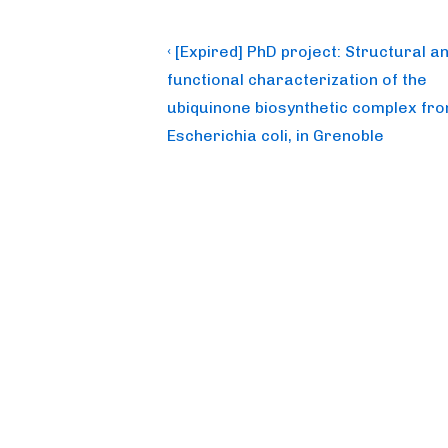
Post
Previous
‹ [Expired] PhD project: Structural a
Post
navigation
functional characterization of the
is
ubiquinone biosynthetic complex fr
Escherichia coli, in Grenoble