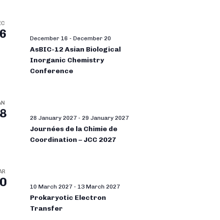
EC
6
December 16
-
December 20
AsBIC-12 Asian Biological
Inorganic Chemistry
Conference
AN
8
28 January 2027
-
29 January 2027
Journées de la Chimie de
Coordination – JCC 2027
AR
0
10 March 2027
-
13 March 2027
Prokaryotic Electron
Transfer