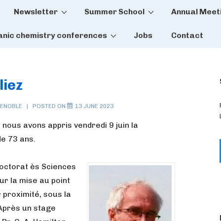
Newsletter
Summer School
Annual Meet
tion
anic chemistry conferences
Jobs
Contact
liez
ENOBLE
POSTED ON
13 JUNE 2023
nous avons appris vendredi 9 juin la
de 73 ans.
Doctorat ès Sciences
ur la mise au point
r proximité, sous la
 Après un stage