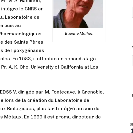
Pr. G. A. Hamilton,
l intègre le CNRS en
u Laboratoire de
e puis au
 Pharmacologiques
Etienne Mulliez
ue des Saints Pères
les de lipoxygénases
zoles. En 1983, il effectue un second stage
r. A. K. Cho, University of California at Los
 LEDSS V, dirigée par M. Fontecave, à Grenoble,
ue lors de la création du Laboratoire de
ox Biologiques, plus tard intégré au sein du
es Métaux. En 1999 il est promu directeur de
S