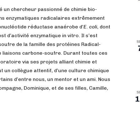
té un chercheur passionné de chimie bio-
ions enzymatiques radicalaires extrêmement
ibonucléotide réductase anaérobe d’
E. coli
, dont
st d’activité enzymatique in vitro. Il s’est
S
oufre de la famille des protéines Radical-
 liaisons carbone-soufre. Durant toutes ces
oratoire via ses projets alliant chimie et
t un collègue attentif, d’une culture chimique
rtains d’entre nous, un mentor et un ami. Nous
mpagne, Dominique, et de ses filles, Camille,
S
1