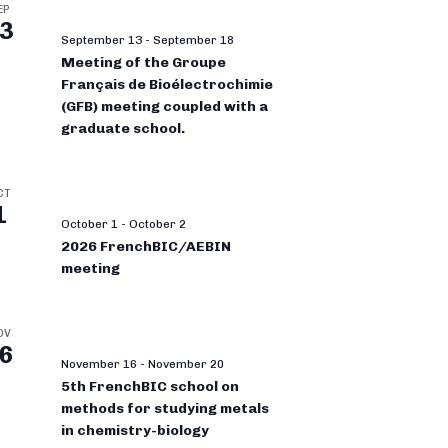
EP
3
September 13
-
September 18
Meeting of the Groupe
Français de Bioélectrochimie
(GFB) meeting coupled with a
graduate school.
CT
1
October 1
-
October 2
2026 FrenchBIC/AEBIN
meeting
OV
6
November 16
-
November 20
5th FrenchBIC school on
methods for studying metals
in chemistry-biology