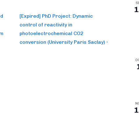
S
1
Next
nd
[Expired] PhD Project: Dynamic
Post
control of reactivity in
is
om
photoelectrochemical CO2
conversion (University Paris Saclay) ›
O
N
1