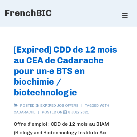
↓
FrenchBIC
Skip
ME
to
Main
Main
Content
Navigation
[Expired] CDD de 12 mois
au CEA de Cadarache
pour un·e BTS en
biochimie /
biotechnologie
POSTED IN
EXPIRED JOB OFFERS
TAGGED WITH
CADARACHE
POSTED ON
8 JULY 2021
Offre d’emploi : CDD de 12 mois au BIAM
(Biology and Biotechnology Institute Aix-