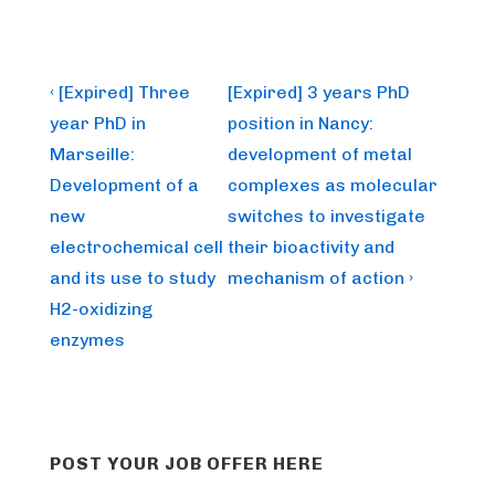
Post
Previous
Next
‹ [Expired] Three
[Expired] 3 years PhD
Post
Post
navigation
year PhD in
position in Nancy:
is
is
Marseille:
development of metal
Development of a
complexes as molecular
new
switches to investigate
electrochemical cell
their bioactivity and
and its use to study
mechanism of action ›
H2-oxidizing
enzymes
POST YOUR JOB OFFER HERE