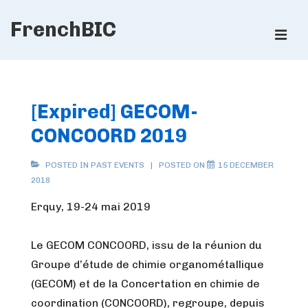
↓
FrenchBIC
Skip
ME
to
Main
Main
Content
Navigation
[Expired] GECOM-
CONCOORD 2019
POSTED IN
PAST EVENTS
POSTED ON
15 DECEMBER
2018
Erquy, 19-24 mai 2019
Le GECOM CONCOORD, issu de la réunion du
Groupe d’étude de chimie organométallique
(GECOM) et de la Concertation en chimie de
coordination (CONCOORD), regroupe, depuis