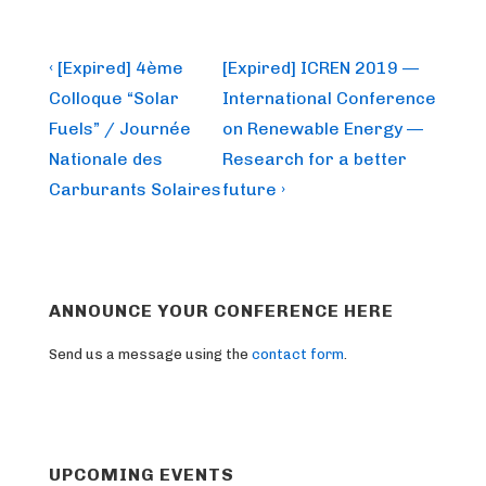
Post
Previous
Next
‹ [Expired] 4ème
[Expired] ICREN 2019 —
Post
Post
navigation
Colloque “Solar
International Conference
is
is
Fuels” / Journée
on Renewable Energy —
Nationale des
Research for a better
Carburants Solaires
future ›
ANNOUNCE YOUR CONFERENCE HERE
Send us a message using the
contact form
.
UPCOMING EVENTS