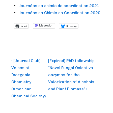
Journées de chimie de coordination 2021
Journées de Chimie de Coordination 2020
Mastodon
Print
Bluesky
Post
Previous
Next
‹ [Journal Club]
[Expired] PhD fellowship
Post
Post
navigation
Voices of
“Novel Fungal Oxidative
is
is
Inorganic
enzymes for the
Chemistry
Valorization of Alcohols
(American
and Plant Biomass” ›
Chemical Society)