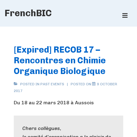
↓
FrenchBIC
Skip
ME
to
Main
Main
Content
Navigation
[Expired] RECOB 17 –
Rencontres en Chimie
Organique Biologique
POSTED IN
PAST EVENTS
POSTED ON
9 OCTOBER
2017
Du 18 au 22 mars 2018 à Aussois
Chers collègues,
le comité d’organisation a le plaisir de