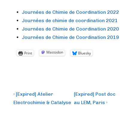
Journées de Chimie de Coordination 2022
Journées de chimie de coordination 2021
Journées de Chimie de Coordination 2020
Journées de Chimie de Coordination 2019
Mastodon
Print
Bluesky
Post
Previous
Next
‹ [Expired] Atelier
[Expired] Post doc
Post
Post
navigation
Electrochimie & Catalyse
au LEM, Paris ›
is
is