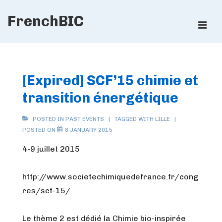
↓
FrenchBIC
Skip
ME
to
Main
Main
Content
Navigation
[Expired] SCF’15 chimie et
transition énergétique
POSTED IN
PAST EVENTS
TAGGED WITH
LILLE
POSTED ON
8 JANUARY 2015
4-9 juillet 2015
http://www.societechimiquedefrance.fr/cong
res/scf-15/
Le thème 2 est dédié la Chimie bio-inspirée