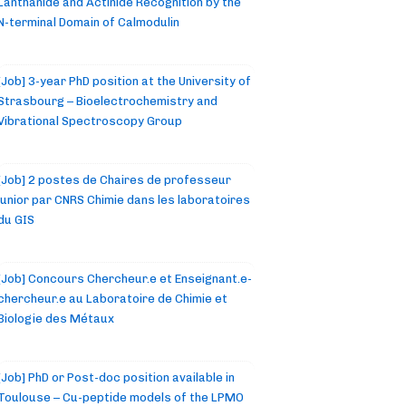
Lanthanide and Actinide Recognition by the
N-terminal Domain of Calmodulin
[Job] 3-year PhD position at the University of
Strasbourg – Bioelectrochemistry and
Vibrational Spectroscopy Group
[Job] 2 postes de Chaires de professeur
junior par CNRS Chimie dans les laboratoires
du GIS
[Job] Concours Chercheur.e et Enseignant.e-
chercheur.e au Laboratoire de Chimie et
Biologie des Métaux
[Job] PhD or Post-doc position available in
Toulouse – Cu-peptide models of the LPMO