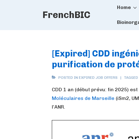
Main
↓
Home
FrenchBIC
Skip
Naviga
to
Bioinorg
Main
Content
[Expired] CDD ingén
purification de prot
POSTED IN
EXPIRED JOB OFFERS
TAGGED
CDD 1 an (début prévu: fin 2025) est d
Moléculaires de Marseille
(iSm2, UMR
l’ANR.