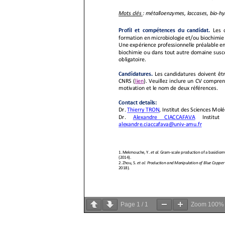
Page
1
/
1
Zoom
100%