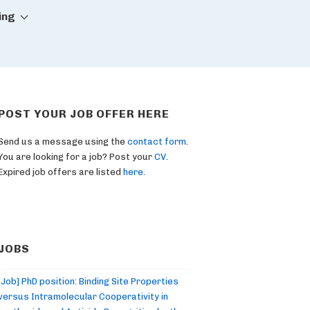
ing
POST YOUR JOB OFFER HERE
Send us a message using the
contact form
.
You are looking for a job? Post your
CV
.
Expired job offers are listed
here
.
JOBS
[Job] PhD position: Binding Site Properties
versus Intramolecular Cooperativity in