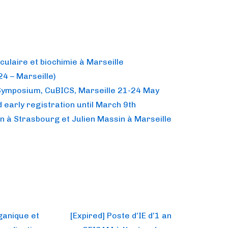
culaire et biochimie à Marseille
4 – Marseille)
Symposium, CuBICS, Marseille 21-24 May
 early registration until March 9th
n à Strasbourg et Julien Massin à Marseille
Next
rganique et
[Expired] Poste d’IE d’1 an