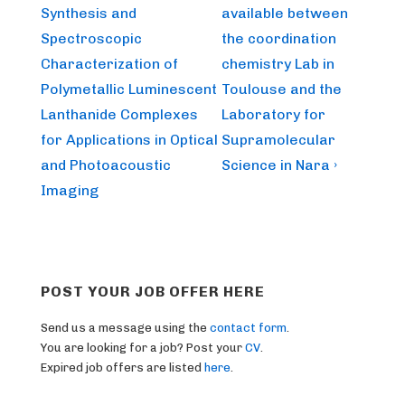
is
is
Synthesis and
available between
Spectroscopic
the coordination
Characterization of
chemistry Lab in
Polymetallic Luminescent
Toulouse and the
Lanthanide Complexes
Laboratory for
for Applications in Optical
Supramolecular
and Photoacoustic
Science in Nara ›
Imaging
POST YOUR JOB OFFER HERE
Send us a message using the
contact form
.
You are looking for a job? Post your
CV
.
Expired job offers are listed
here
.