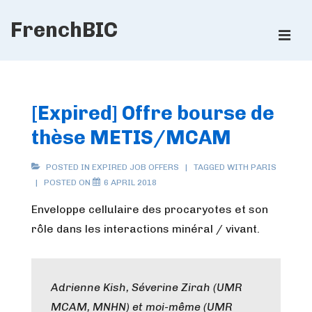
↓
FrenchBIC
Skip
ME
to
Main
Main
Content
Navigation
[Expired] Offre bourse de
thèse METIS/MCAM
POSTED IN
EXPIRED JOB OFFERS
TAGGED WITH
PARIS
POSTED ON
6 APRIL 2018
Enveloppe cellulaire des procaryotes et son
rôle dans les interactions minéral / vivant.
Adrienne Kish, Séverine Zirah (UMR
MCAM, MNHN) et moi-même (UMR