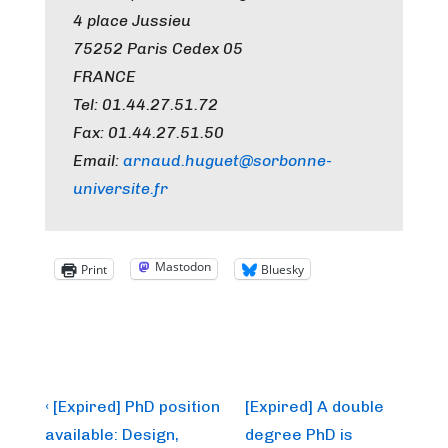
4 place Jussieu
75252 Paris Cedex 05
FRANCE
Tel: 01.44.27.51.72
Fax: 01.44.27.51.50
Email:
arnaud.huguet@sorbonne-
universite.fr
Mastodon
Print
Bluesky
Post
Previous
Next
‹ [Expired] PhD position
[Expired] A double
Post
Post
navigation
available: Design,
degree PhD is