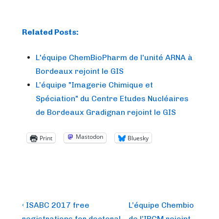
Related Posts:
L'équipe ChemBioPharm de l'unité ARNA à
Bordeaux rejoint le GIS
L’équipe "Imagerie Chimique et
Spéciation" du Centre Etudes Nucléaires
de Bordeaux Gradignan rejoint le GIS
Mastodon
Print
Bluesky
Post
Previous
Next
‹ ISABC 2017 free
L’équipe Chembio
Post
Post
registrations for doctoral
de l’IPCM rejoint