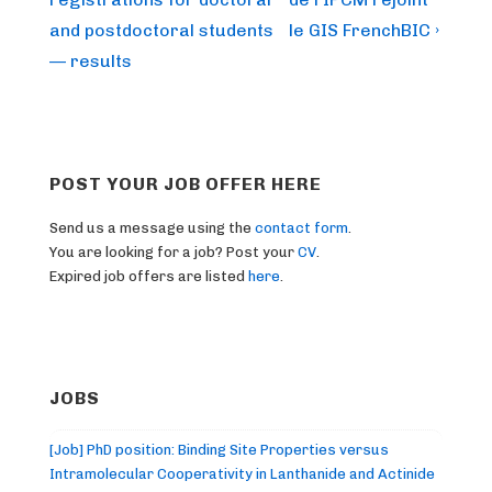
navigation
is
is
and postdoctoral students
le GIS FrenchBIC ›
— results
POST YOUR JOB OFFER HERE
Send us a message using the
contact form
.
You are looking for a job? Post your
CV
.
Expired job offers are listed
here
.
JOBS
[Job] PhD position: Binding Site Properties versus
Intramolecular Cooperativity in Lanthanide and Actinide