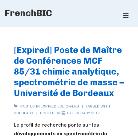
↓
FrenchBIC
Skip
ME
to
Main
Main
Content
Navigation
[Expired] Poste de Maître
de Conférences MCF
85/31 chimie analytique,
spectrométrie de masse –
Université de Bordeaux
POSTED IN
EXPIRED JOB OFFERS
TAGGED WITH
BORDEAUX
POSTED ON
16 FEBRUARY 2017
Le profil de recherche porte sur les
développements en spectrométrie de