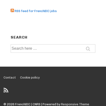
RSS feed for FrenchBIC jobs
SEARCH
Search
for:
Footer
Contact
Cookie policy
Menu
© 2026
FrenchBIC | CNRS
| Powered by
Responsive Theme