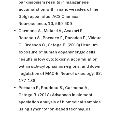
parkinsonism results in manganese
accumulation within nano-vesicles of the
Golgi apparatus.
ACS Chemical
Neuroscience
, 10, 599-609.
Carmona A., Malard V., Avazeri E.,
Roudeau S., Porcaro F., Paredes E., Vidaud
C., Bresson C., Ortega R. (2018) Uranium
exposure of human dopaminergic cells
results in low cytotoxicity, accumulation
within sub-cytoplasmic regions, and down
regulation of MAO-B.
NeuroToxicology
, 68,
177-188.
Porcaro F., Roudeau S., Carmona A.,
Ortega R. (2018) Advances in element
speciation analysis of biomedical samples
using synchrotron-based techniques.