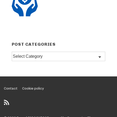
POST CATEGORIES
Post
categories
Footer
Contact
Cookie policy
Menu