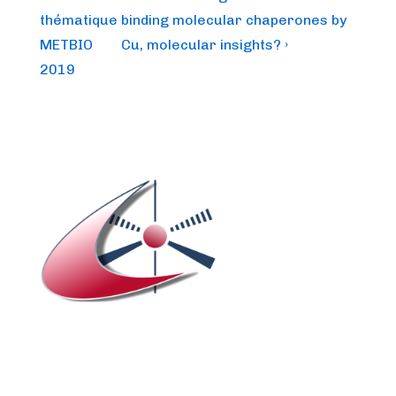
navigation
is
is
thématique
binding molecular chaperones by
METBIO
Cu, molecular insights? ›
2019