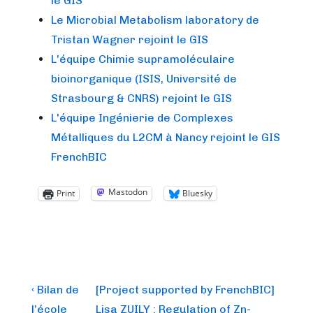
le GIS
Le Microbial Metabolism laboratory de
Tristan Wagner rejoint le GIS
L'équipe Chimie supramoléculaire
bioinorganique (ISIS, Université de
Strasbourg & CNRS) rejoint le GIS
L'équipe Ingénierie de Complexes
Métalliques du L2CM à Nancy rejoint le GIS
FrenchBIC
Mastodon
Print
Bluesky
Post
Previous
Next
‹ Bilan de
[Project supported by FrenchBIC]
Post
Post
l’école
Lisa ZUILY : Regulation of Zn-