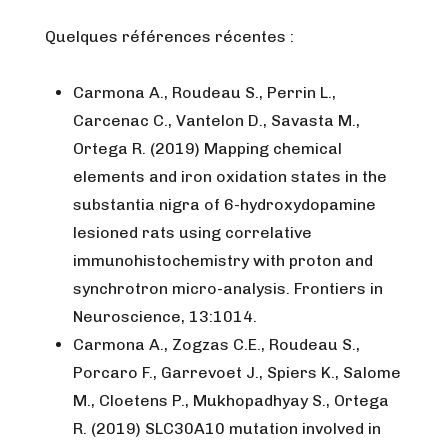
Quelques références récentes :
Carmona A., Roudeau S., Perrin L.,
Carcenac C., Vantelon D., Savasta M.,
Ortega R. (2019) Mapping chemical
elements and iron oxidation states in the
substantia nigra of 6-hydroxydopamine
lesioned rats using correlative
immunohistochemistry with proton and
synchrotron micro-analysis.
Frontiers in
Neuroscience,
13:1014.
Carmona A., Zogzas C.E., Roudeau S.,
Porcaro F., Garrevoet J., Spiers K., Salome
M., Cloetens P., Mukhopadhyay S., Ortega
R. (2019) SLC30A10 mutation involved in