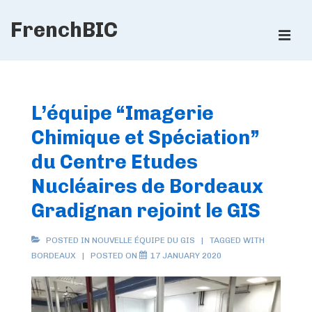
↓
FrenchBIC
Skip
ME
to
Main
Main
Content
Navigation
L’équipe “Imagerie
Chimique et Spéciation”
du Centre Etudes
Nucléaires de Bordeaux
Gradignan rejoint le GIS
POSTED IN
NOUVELLE ÉQUIPE DU GIS
TAGGED WITH
BORDEAUX
POSTED ON
17 JANUARY 2020