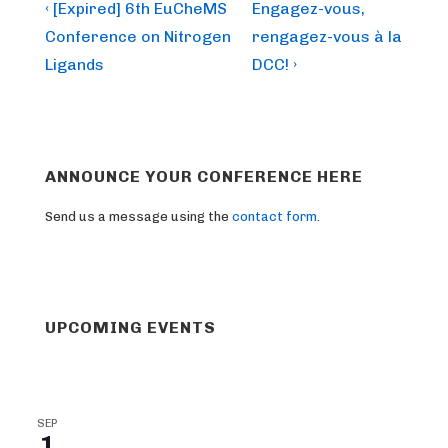
Post
Previous
Next
‹ [Expired] 6th EuCheMS
Engagez-vous,
Post
Post
navigation
Conference on Nitrogen
rengagez-vous à la
is
is
Ligands
DCC! ›
ANNOUNCE YOUR CONFERENCE HERE
Send us a message using the
contact form
.
UPCOMING EVENTS
SEP
1