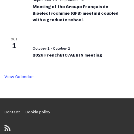
September 13
-
September 18
Meeting of the Groupe Français de
Bioélectrochimie (GFB) meeting coupled
with a graduate school.
OCT
1
October 1
-
October 2
2026 FrenchBIC/AEBIN meeting
View Calendar
Footer
Contact
Cookie policy
Menu