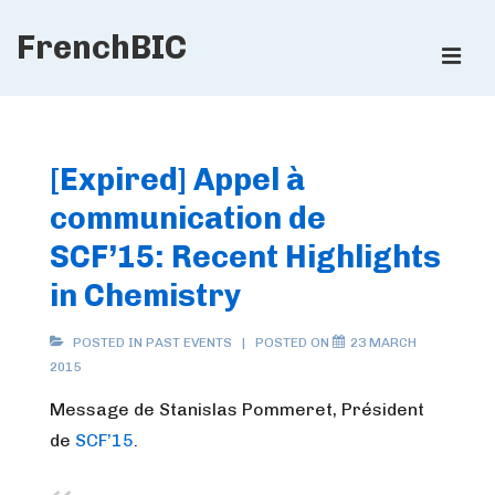
↓
FrenchBIC
Skip
ME
to
Main
Main
Content
Navigation
[Expired] Appel à
communication de
SCF’15: Recent Highlights
in Chemistry
POSTED IN
PAST EVENTS
POSTED ON
23 MARCH
2015
Message de Stanislas Pommeret, Président
de
SCF’15
.