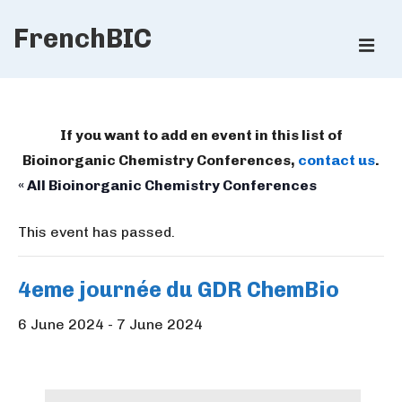
↓
FrenchBIC
Skip
ME
to
Main
Main
Content
Navigation
If you want to add en event in this list of
Bioinorganic Chemistry Conferences,
contact us
.
« All Bioinorganic Chemistry Conferences
This event has passed.
4eme journée du GDR ChemBio
6 June 2024
-
7 June 2024