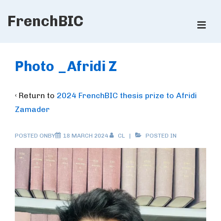
↓
FrenchBIC
Skip
ME
to
Main
Main
Content
Navigation
Photo _Afridi Z
‹ Return to
2024 FrenchBIC thesis prize to Afridi
Zamader
POSTED ONBY
18 MARCH 2024
CL
POSTED IN