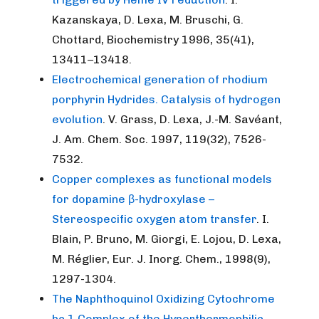
Kazanskaya, D. Lexa, M. Bruschi, G.
Chottard, Biochemistry 1996, 35(41),
13411–13418.
Electrochemical generation of rhodium
porphyrin Hydrides. Catalysis of hydrogen
evolution
. V. Grass, D. Lexa, J.-M. Savéant,
J. Am. Chem. Soc. 1997, 119(32), 7526-
7532.
Copper complexes as functional models
for dopamine β-hydroxylase –
Stereospecific oxygen atom transfer
. I.
Blain, P. Bruno, M. Giorgi, E. Lojou, D. Lexa,
M. Réglier, Eur. J. Inorg. Chem., 1998(9),
1297-1304.
The Naphthoquinol Oxidizing Cytochrome
bc 1 Complex of the Hyperthermophilic