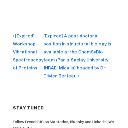
Post
Previous
Next
‹ [Expired]
[Expired] A post-doctoral
Post
Post
navigation
Workshop –
position in structural biology is
is
is
Vibrational
available at the ChemSyBio
Spectroscopy
team (Paris-Saclay University,
of Proteins
INRAE, Micalis) headed by Dr
Olivier Berteau ›
STAY TUNED
Follow FrenchBIC on Mastodon, Bluesky and Linkedin. We