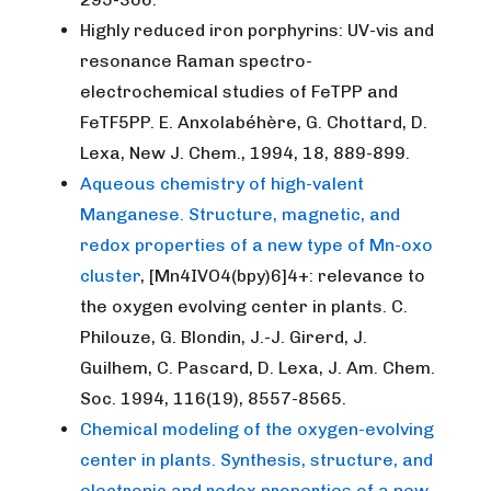
Highly reduced iron porphyrins: UV-vis and
resonance Raman spectro-
electrochemical studies of FeTPP and
FeTF5PP. E. Anxolabéhère, G. Chottard, D.
Lexa, New J. Chem., 1994, 18, 889-899.
Aqueous chemistry of high-valent
Manganese. Structure, magnetic, and
redox properties of a new type of Mn-oxo
cluster
, [Mn4IVO4(bpy)6]4+: relevance to
the oxygen evolving center in plants. C.
Philouze, G. Blondin, J.-J. Girerd, J.
Guilhem, C. Pascard, D. Lexa, J. Am. Chem.
Soc. 1994, 116(19), 8557-8565.
Chemical modeling of the oxygen-evolving
center in plants. Synthesis, structure, and
electronic and redox properties of a new