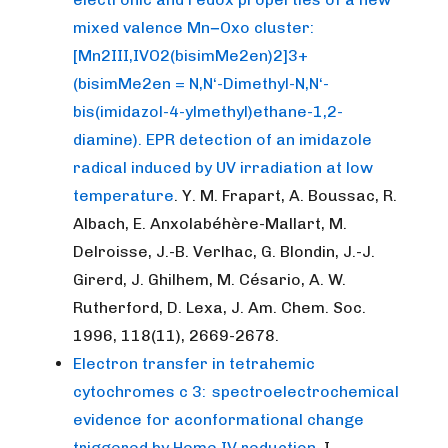
mixed valence Mn−Oxo cluster:
[Mn2III,IVO2(bisimMe2en)2]3+
(bisimMe2en = N,N‘-Dimethyl-N,N‘-
bis(imidazol-4-ylmethyl)ethane-1,2-
diamine). EPR detection of an imidazole
radical induced by UV irradiation at low
temperature
. Y. M. Frapart, A. Boussac, R.
Albach, E. Anxolabéhère-Mallart, M.
Delroisse, J.-B. Verlhac, G. Blondin, J.-J.
Girerd, J. Ghilhem, M. Césario, A. W.
Rutherford, D. Lexa, J. Am. Chem. Soc.
1996, 118(11), 2669-2678.
Electron transfer in tetrahemic
cytochromes c 3: spectroelectrochemical
evidence for aconformational change
triggered by Heme IV reduction
. I.