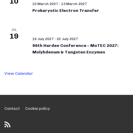
10
10 March 2027
-
13 March 2027
Prokaryotic Electron Transfer
JUL
19
19 July 2027
-
22 July 2027
96th Harden Conference – MoTEC 2027:
Molybdenum & Tungsten Enzymes
View Calendar
Footer
Contact
Cookie policy
Menu