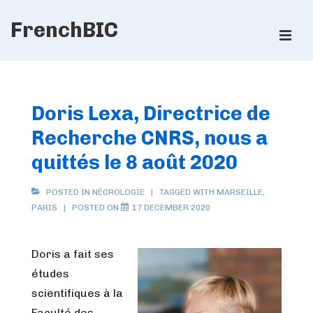
↓
FrenchBIC
Skip
ME
to
Main
Main
Content
Navigation
Doris Lexa, Directrice de
Recherche CNRS, nous a
quittés le 8 août 2020
POSTED IN
NÉCROLOGIE
TAGGED WITH
MARSEILLE
,
PARIS
POSTED ON
17 DECEMBER 2020
Doris a fait ses
études
scientifiques à la
Faculté des