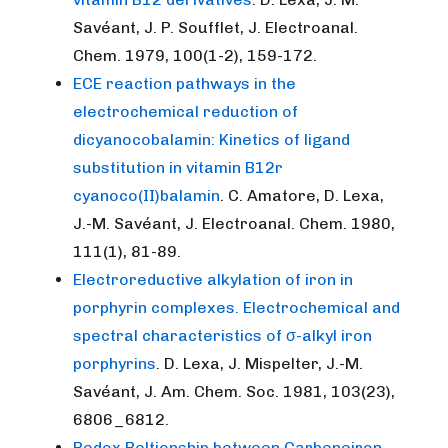
Savéant, J. P. Soufflet, J. Electroanal.
Chem. 1979, 100(1-2), 159-172.
ECE reaction pathways in the
electrochemical reduction of
dicyanocobalamin: Kinetics of ligand
substitution in vitamin B12r
cyanoco(II)balamin
. C. Amatore, D. Lexa,
J.-M. Savéant, J. Electroanal. Chem. 1980,
111(1), 81-89.
Electroreductive alkylation of iron in
porphyrin complexes. Electrochemical and
spectral characteristics of σ-alkyl iron
porphyrins
. D. Lexa, J. Mispelter, J.-M.
Savéant, J. Am. Chem. Soc. 1981, 103(23),
6806_6812.
Redox Reltionship between Carbeneiron