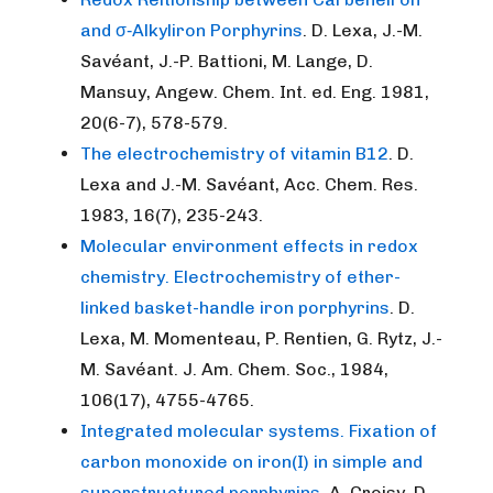
and σ‐Alkyliron Porphyrins
. D. Lexa, J.-M.
Savéant, J.-P. Battioni, M. Lange, D.
Mansuy, Angew. Chem. Int. ed. Eng. 1981,
20(6-7), 578-579.
The electrochemistry of vitamin B12
. D.
Lexa and J.-M. Savéant, Acc. Chem. Res.
1983, 16(7), 235-243.
Molecular environment effects in redox
chemistry. Electrochemistry of ether-
linked basket-handle iron porphyrins
. D.
Lexa, M. Momenteau, P. Rentien, G. Rytz, J.-
M. Savéant. J. Am. Chem. Soc., 1984,
106(17), 4755-4765.
Integrated molecular systems. Fixation of
carbon monoxide on iron(I) in simple and
superstructured porphyrins
. A. Croisy, D.