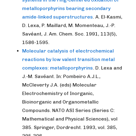
metalloporphyrins bearing secondary
amide-linked superstructures
. A. El-Kasmi,
D. Lexa, P. Maillard, M. Momenteau, J.-P.
Savéant, J. Am. Chem. Soc. 1991, 113(5),
1586-1595.
Molecular catalysis of electrochemical
reactions by low valent transition metal
complexes: metalloporphyrins
. D. Lexa and
J.-M. Savéant. In: Pombeiro A.J.L.,
McCleverty J.A. (eds) Molecular
Electrochemistry of Inorganic,
Bioinorganic and Organometallic
Compounds. NATO ASI Series (Series C:
Mathematical and Physical Sciences), vol
385. Springer, Dordrecht. 1993, vol. 385,
295-306.