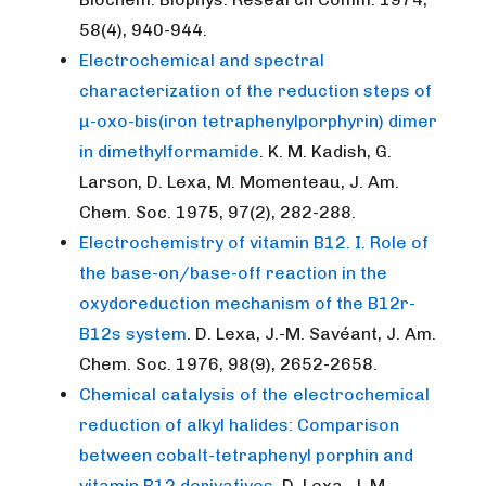
58(4), 940-944.
Electrochemical and spectral
characterization of the reduction steps of
µ-oxo-bis(iron tetraphenylporphyrin) dimer
in dimethylformamide
. K. M. Kadish, G.
Larson, D. Lexa, M. Momenteau, J. Am.
Chem. Soc. 1975, 97(2), 282-288.
Electrochemistry of vitamin B12. I. Role of
the base-on/base-off reaction in the
oxydoreduction mechanism of the B12r-
B12s system
. D. Lexa, J.-M. Savéant, J. Am.
Chem. Soc. 1976, 98(9), 2652-2658.
Chemical catalysis of the electrochemical
reduction of alkyl halides: Comparison
between cobalt-tetraphenyl porphin and
vitamin B12 derivatives
. D. Lexa, J. M.