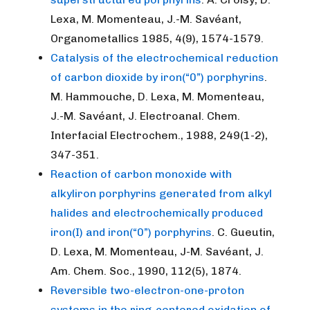
Lexa, M. Momenteau, J.-M. Savéant,
Organometallics 1985, 4(9), 1574-1579.
Catalysis of the electrochemical reduction
of carbon dioxide by iron(“0”) porphyrins
.
M. Hammouche, D. Lexa, M. Momenteau,
J.-M. Savéant, J. Electroanal. Chem.
Interfacial Electrochem., 1988, 249(1-2),
347-351.
Reaction of carbon monoxide with
alkyliron porphyrins generated from alkyl
halides and electrochemically produced
iron(I) and iron(“0”) porphyrins
. C. Gueutin,
D. Lexa, M. Momenteau, J-M. Savéant, J.
Am. Chem. Soc., 1990, 112(5), 1874.
Reversible two-electron-one-proton
systems in the ring-centered oxidation of