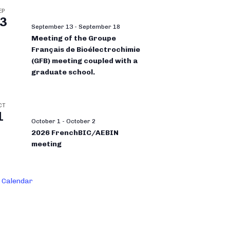
EP
3
September 13
-
September 18
Meeting of the Groupe
Français de Bioélectrochimie
(GFB) meeting coupled with a
graduate school.
CT
1
October 1
-
October 2
2026 FrenchBIC/AEBIN
meeting
 Calendar