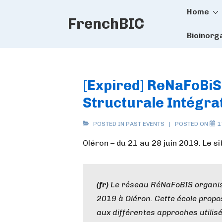
Main
↓
Home
FrenchBIC
Skip
Naviga
to
Bioinorg
Main
Content
[Expired] ReNaFoBiS
Structurale Intégra
POSTED IN
PAST EVENTS
POSTED ON
1
Oléron – du 21 au 28 juin 2019. Le si
(fr)
Le réseau RéNaFoBIS organise
2019 à Oléron. Cette école propo
aux différentes approches utilisé