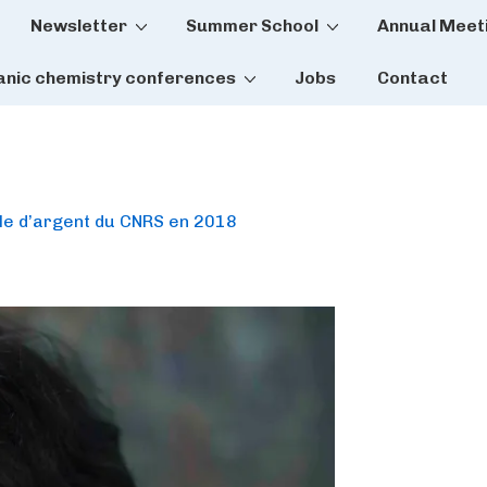
Newsletter
Summer School
Annual Meet
tion
anic chemistry conferences
Jobs
Contact
le d’argent du CNRS en 2018