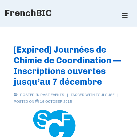
↓
FrenchBIC
Skip
ME
to
Main
Main
Content
Navigation
[Expired] Journées de
Chimie de Coordination —
Inscriptions ouvertes
jusqu’au 7 décembre
POSTED IN
PAST EVENTS
TAGGED WITH
TOULOUSE
POSTED ON
16 OCTOBER 2015