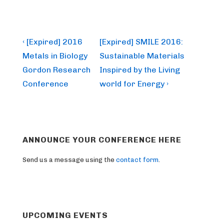
Post
Previous
Next
‹ [Expired] 2016
[Expired] SMILE 2016:
Post
Post
navigation
Metals in Biology
Sustainable Materials
is
is
Gordon Research
Inspired by the Living
Conference
world for Energy ›
ANNOUNCE YOUR CONFERENCE HERE
Send us a message using the
contact form
.
UPCOMING EVENTS