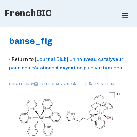
↓
FrenchBIC
Skip
ME
to
Main
Main
Content
Navigation
banse_fig
‹ Return to
[Journal Club] Un nouveau catalyseur
pour des réactions d’oxydation plus vertueuses
POSTED ONBY
12 FEBRUARY 2017
CL
POSTED IN