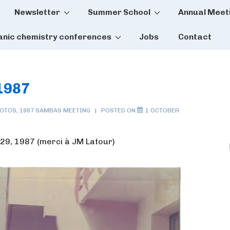
Newsletter
Summer School
Annual Meet
tion
anic chemistry conferences
Jobs
Contact
1987
OTOS
,
1987 SAMBAS MEETING
POSTED ON
1 OCTOBER
29, 1987 (merci à JM Latour)