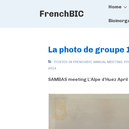
Main
↓
Home
FrenchBIC
Skip
Naviga
to
Bioinorg
Main
Content
La photo de groupe 
POSTED IN
FRENCHBIC ANNUAL MEETING
,
PH
2014
SAMBAS meeting L’Alpe d’Huez April 