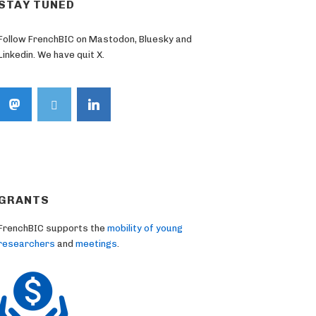
STAY TUNED
Follow FrenchBIC on Mastodon, Bluesky and
Linkedin. We have quit X.
GRANTS
FrenchBIC supports the
mobility of young
researchers
and
meetings
.