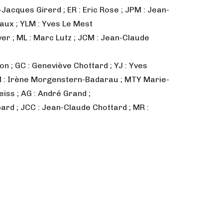
acques Girerd ; ER : Eric Rose ; JPM : Jean-
aux ; YLM : Yves Le Mest
yer ; ML : Marc Lutz ; JCM : Jean-Claude
on ; GC : Geneviève Chottard ; YJ : Yves
IM : Irène Morgenstern-Badarau ; MTY Marie-
ss ; AG : André Grand ;
ard ; JCC : Jean-Claude Chottard ; MR :