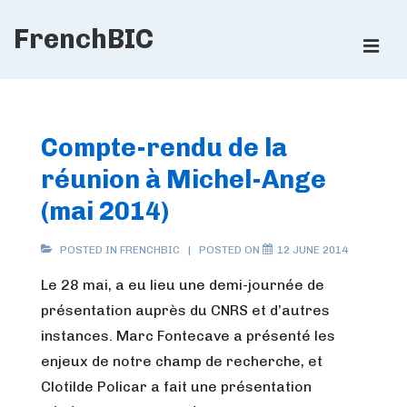
↓
FrenchBIC
Skip
ME
to
Main
Main
Content
Navigation
Compte-rendu de la
réunion à Michel-Ange
(mai 2014)
POSTED IN
FRENCHBIC
POSTED ON
12 JUNE 2014
Le 28 mai, a eu lieu une demi-journée de
présentation auprès du CNRS et d’autres
instances. Marc Fontecave a présenté les
enjeux de notre champ de recherche, et
Clotilde Policar a fait une présentation