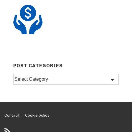
POST CATEGORIES
Post
categories
Footer
Contact
Cookie policy
Menu