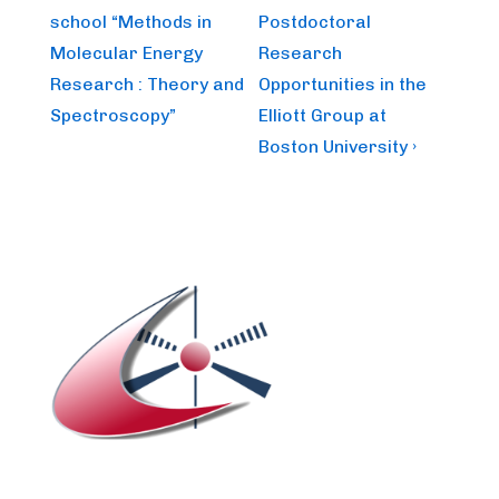
Post
Post
navigation
school “Methods in
Postdoctoral
is
is
Molecular Energy
Research
Research : Theory and
Opportunities in the
Spectroscopy”
Elliott Group at
Boston University ›