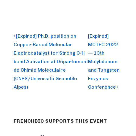
Post
Previous
Next
‹ [Expired] Ph.D. position on
[Expired]
Post
Post
navigation
Copper-Based Molecular
MOTEC 2022
is
is
Electrocatalyst for Strong C-H
— 13th
bond Activation at Département
Molybdenum
de Chimie Moléculaire
and Tungsten
(CNRS/Université Grenoble
Enzymes
Alpes)
Conference ›
FRENCHBIC SUPPORTS THIS EVENT