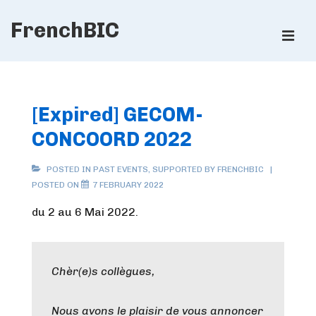
↓
FrenchBIC
Skip
ME
to
Main
Main
Content
Navigation
[Expired] GECOM-
CONCOORD 2022
POSTED IN
PAST EVENTS
,
SUPPORTED BY FRENCHBIC
POSTED ON
7 FEBRUARY 2022
du 2 au 6 Mai 2022.
Chèr(e)s collègues,
Nous avons le plaisir de vous annoncer